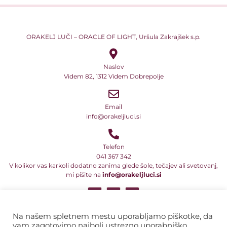
ORAKELJ LUČI – ORACLE OF LIGHT, Uršula Zakrajšek s.p.
Naslov
Videm 82, 1312 Videm Dobrepolje
Email
info@orakeljluci.si
Telefon
041 367 342
V kolikor vas karkoli dodatno zanima glede šole, tečajev ali svetovanj,
mi pišite na
info@orakeljluci.si
Vsi naši teksti so avtorsko delo in so predmet avtorske zaščite ali druge
pravne oblike zaščite intelektualne lastnine. Prav tako to velja za
Na našem spletnem mestu uporabljamo piškotke, da
programe in njihova imena ter naslove. Zato ta besedila, tekste, dela
vam zagotovimo najbolj ustrezno uporabniško