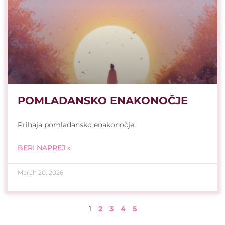
POMLADANSKO ENAKONOČJE
Prihaja pomladansko enakonočje
BERI NAPREJ »
March 20, 2026
1
2
3
4
5