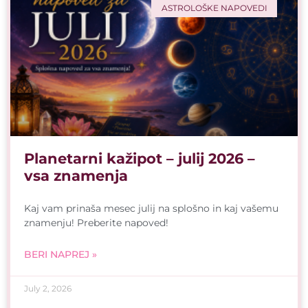
ASTROLOŠKE NAPOVEDI
Planetarni kažipot – julij 2026 –
vsa znamenja
Kaj vam prinaša mesec julij na splošno in kaj vašemu
znamenju! Preberite napoved!
BERI NAPREJ »
July 2, 2026