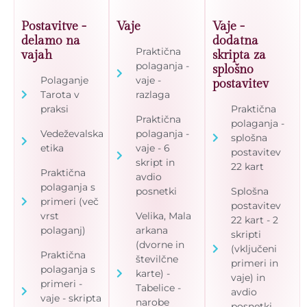
Postavitve -
Vaje
Vaje -
delamo na
dodatna
Praktična
vajah
skripta za
polaganja -
splošno
Polaganje
vaje -
postavitev
Tarota v
razlaga
praksi
Praktična
Praktična
polaganja -
Vedeževalska
polaganja -
splošna
etika
vaje - 6
postavitev
skript in
22 kart
Praktična
avdio
polaganja s
posnetki
Splošna
primeri (več
postavitev
vrst
Velika, Mala
22 kart - 2
polaganj)
arkana
skripti
(dvorne in
(vključeni
Praktična
številčne
primeri in
polaganja s
karte) -
vaje) in
primeri -
Tabelice -
avdio
vaje - skripta
narobe
posnetki