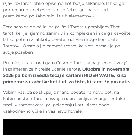
izjavila:«Tarot lahko opišemo kot božjo slikanico, lahko ga
primerjamo z nebeško partijo šaha, kjer barve kart
premikamo po šahovnici štirih elementov.«
Zato sem se odločila, da pri šoli Tarota uporabljam Thot
tarot, ker je izjemno zanimiv in kompleksen in če ga osvojite,
lahko potem z lahkoto berete tudi vse druge komplete
Tarotov. Obstaja jih namreč res veliko vrst in vsak je po
svoje poseben.
Pri tečaju pa uporabljam Cosmic Tarot, ki pa je enostavnejši
in primeren za hitrejše učenje Tarota.
Oktobra in novembra
2026 pa bom izvedla tečaj s kartami RIDER WAITE, ki so
primerne za začetke kot tudi za tiste, ki tarot že poznate.
Vabim vas, da se skupaj z mano podate na novo pot, na
kateri boste o Tarotu osvojili neprecenljivo znanje ter tako
zrasli v samozavesti pri polaganju kart, ki vas bodo
vsakodnevno učile in vas navdihovale.