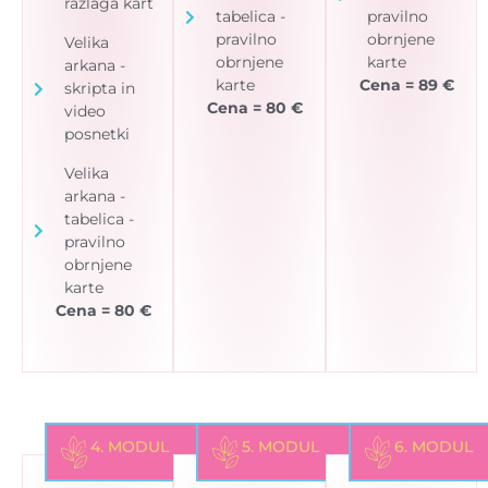
razlaga kart
tabelica -
pravilno
pravilno
obrnjene
Velika
obrnjene
karte
arkana -
karte
Cena = 89 €
skripta in
Cena = 80 €
video
posnetki
Velika
arkana -
tabelica -
pravilno
obrnjene
karte
Cena = 80 €
4. MODUL
5. MODUL
6. MODUL