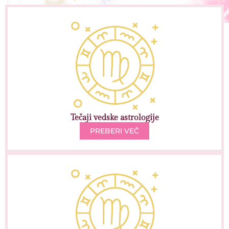
Tečaji vedske astrologije
PREBERI VEČ