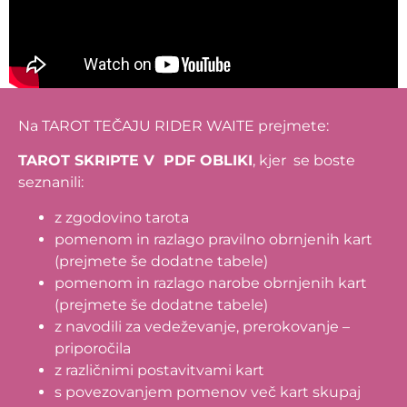
Na TAROT TEČAJU RIDER WAITE prejmete:
TAROT SKRIPTE V PDF OBLIKI
, kjer se boste
seznanili:
z zgodovino tarota
pomenom in razlago pravilno obrnjenih kart
(prejmete še dodatne tabele)
pomenom in razlago narobe obrnjenih kart
(prejmete še dodatne tabele)
z navodili za vedeževanje, prerokovanje –
priporočila
z različnimi postavitvami kart
s povezovanjem pomenov več kart skupaj