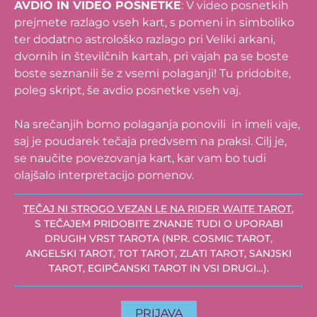
AVDIO IN VIDEO POSNETKE
: V video posnetkih
prejmete razlago vseh kart, s pomeni in simboliko
ter dodatno astrološko razlago pri Veliki arkani,
dvornih in številčnih kartah, pri vajah pa se boste
boste seznanili še z vsemi polaganji! Tu pridobite,
poleg skript, še avdio posnetke vseh vaj.
Na srečanjih bomo polaganja ponovili in imeli vaje,
saj je poudarek tečaja predvsem na praksi. Cilj je,
se naučite povezovanja kart, kar vam bo tudi
olajšalo interpretacijo pomenov.
TEČAJ NI STROGO VEZAN LE NA RIDER WAITE TAROT
,
S TEČAJEM PRIDOBITE ZNANJE TUDI O UPORABI
DRUGIH VRST TAROTA (NPR. COSMIC TAROT,
ANGELSKI TAROT, TOT TAROT, ZLATI TAROT, SANJSKI
TAROT, EGIPČANSKI TAROT IN VSI DRUGI…).
PRIJAVA