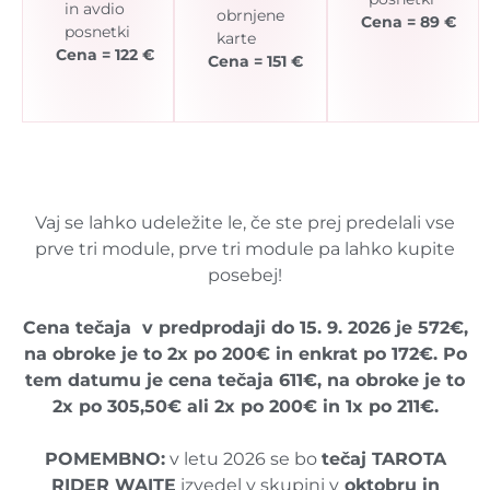
in avdio
obrnjene
Cena = 89 €
posnetki
karte
Cena = 122 €
Cena = 151 €
Vaj se lahko udeležite le, če ste prej predelali vse
prve tri module, prve tri module pa lahko kupite
posebej!
Cena tečaja v predprodaji do 15. 9. 2026 je 572€,
na obroke je to 2x po 200€ in enkrat po 172€. Po
tem datumu je cena tečaja 611€, na obroke je to
2x po 305,50€ ali 2x po 200€ in 1x po 211€.
POMEMBNO:
v letu 2026 se bo
tečaj TAROTA
RIDER WAITE
izvedel v skupini v
oktobru in