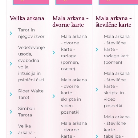
Velika arkana
Mala arkana -
Mala arkana -
dvorne karte
številčne karte
Tarot in
njegov izvor
Mala arkana
Mala arkana
- dvorne
- številčne
Vedeževanje,
karte -
karte -
usoda,
razlaga
razlaga kart
svobodna
(pomen,
(pomen)
volja,
osebe)
intuicija in
Mala arkana
psihični čuti
Mala arkana
- številčne
- dvorne
karte -
Rider Waite
karte -
skripta in
Tarot
skripta in
video
video
posnetki
Simboli
posnetki
Tarota
Mala arkana
Mala arkana
- številčne
Velika
- dvorne
karte -
arkana -
karte -
tabelica -