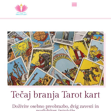
Tečaj branja Tarot kart
Doživite osebno preobrazbo, dvig zavesti in
poglobitev intuicije