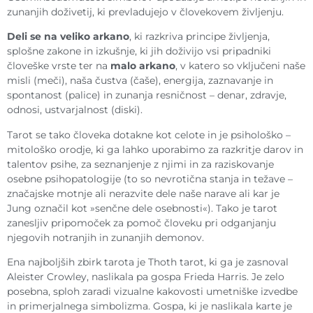
zunanjih doživetij, ki prevladujejo v človekovem življenju.
Deli se na veliko arkano
, ki razkriva principe življenja,
splošne zakone in izkušnje, ki jih doživijo vsi pripadniki
človeške vrste ter na
malo arkano
, v katero so vključeni naše
misli (meči), naša čustva (čaše), energija, zaznavanje in
spontanost (palice) in zunanja resničnost – denar, zdravje,
odnosi, ustvarjalnost (diski).
Tarot se tako človeka dotakne kot celote in je psihološko –
mitološko orodje, ki ga lahko uporabimo za razkritje darov in
talentov psihe, za seznanjenje z njimi in za raziskovanje
osebne psihopatologije (to so nevrotična stanja in težave –
značajske motnje ali nerazvite dele naše narave ali kar je
Jung označil kot »senčne dele osebnosti«). Tako je tarot
zanesljiv pripomoček za pomoč človeku pri odganjanju
njegovih notranjih in zunanjih demonov.
Ena najboljših zbirk tarota je Thoth tarot, ki ga je zasnoval
Aleister Crowley, naslikala pa gospa Frieda Harris. Je zelo
posebna, sploh zaradi vizualne kakovosti umetniške izvedbe
in primerjalnega simbolizma. Gospa, ki je naslikala karte je