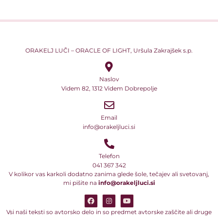
ORAKELJ LUČI – ORACLE OF LIGHT, Uršula Zakrajšek s.p.
Naslov
Videm 82, 1312 Videm Dobrepolje
Email
info@orakeljluci.si
Telefon
041 367 342
V kolikor vas karkoli dodatno zanima glede šole, tečajev ali svetovanj,
mi pišite na
info@orakeljluci.si
Vsi naši teksti so avtorsko delo in so predmet avtorske zaščite ali druge