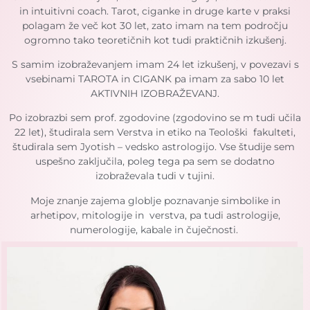
in intuitivni coach. Tarot, ciganke in druge karte v praksi
polagam že več kot 30 let, zato imam na tem področju
ogromno tako teoretičnih kot tudi praktičnih izkušenj.
S samim izobraževanjem imam 24 let izkušenj, v povezavi s
vsebinami TAROTA in CIGANK pa imam za sabo 10 let
AKTIVNIH IZOBRAŽEVANJ.
Po izobrazbi sem prof. zgodovine (zgodovino se m tudi učila
22 let), študirala sem Verstva in etiko na Teološki fakulteti,
študirala sem Jyotish – vedsko astrologijo. Vse študije sem
uspešno zaključila, poleg tega pa sem se dodatno
izobraževala tudi v tujini.
Moje znanje zajema globlje poznavanje simbolike in
arhetipov, mitologije in verstva, pa tudi astrologije,
numerologije, kabale in čuječnosti.