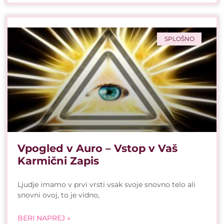
SPLOŠNO
Vpogled v Auro – Vstop v Vaš
Karmični Zapis
Ljudje imamo v prvi vrsti vsak svoje snovno telo ali
snovni ovoj, to je vidno,
BERI NAPREJ »