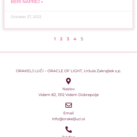
BERI NAPREJ »
October 27, 2022
1
2
3
4
5
ORAKELJ LUČI – ORACLE OF LIGHT, Uršula Zakrajšek s.p.
Naslov
Videm 82, 1312 Videm Dobrepolje
Email
info@orakeljluci.si