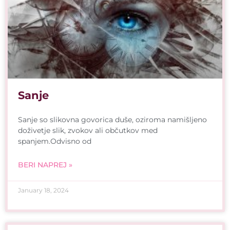
Sanje
Sanje so slikovna govorica duše, oziroma namišljeno
doživetje slik, zvokov ali občutkov med
spanjem.Odvisno od
BERI NAPREJ »
January 18, 2024