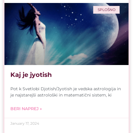
SPLOŠNO
Kaj je jyotish
Pot k Svetlobi Djotish/Jyotish je vedska astrologija in
je najstarejši astrološki in matematični sistem, ki
BERI NAPREJ »
January 17, 2024