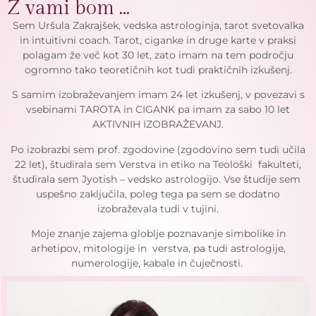
Z vami bom ...
Sem Uršula Zakrajšek, vedska astrologinja, tarot svetovalka
in intuitivni coach. Tarot, ciganke in druge karte v praksi
polagam že več kot 30 let, zato imam na tem področju
ogromno tako teoretičnih kot tudi praktičnih izkušenj.
S samim izobraževanjem imam 24 let izkušenj, v povezavi s
vsebinami TAROTA in CIGANK pa imam za sabo 10 let
AKTIVNIH IZOBRAŽEVANJ.
Po izobrazbi sem prof. zgodovine (zgodovino sem tudi učila
22 let), študirala sem Verstva in etiko na Teološki fakulteti,
študirala sem Jyotish – vedsko astrologijo. Vse študije sem
uspešno zaključila, poleg tega pa sem se dodatno
izobraževala tudi v tujini.
Moje znanje zajema globlje poznavanje simbolike in
arhetipov, mitologije in verstva, pa tudi astrologije,
numerologije, kabale in čuječnosti.