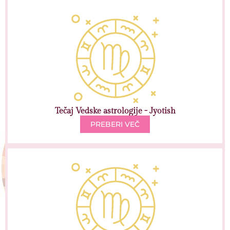
Tečaj Vedske astrologije - Jyotish
PREBERI VEČ