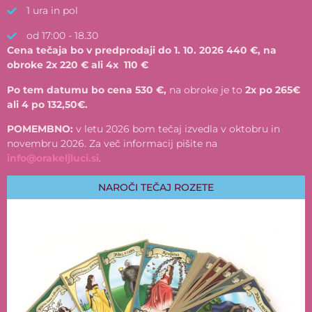
1 ura in pol
od 17:00 - 18.30
Cena tečaja bo v predprodaji do 1. 10. 2026 440 €, na
obroke 2x 220 € ali 4x 110 €
Po tem datumu bo cena 530 €,
na obroke je to
2x po 265€
ali 4 po 132,50€.
POMEMBNO:
v letu 2026 bom tečaj izvedla v oktobru in
novembru 2026. Za več informacij pišite na
info@orakeljluci.si
.
NAROČI TEČAJ ROZETE