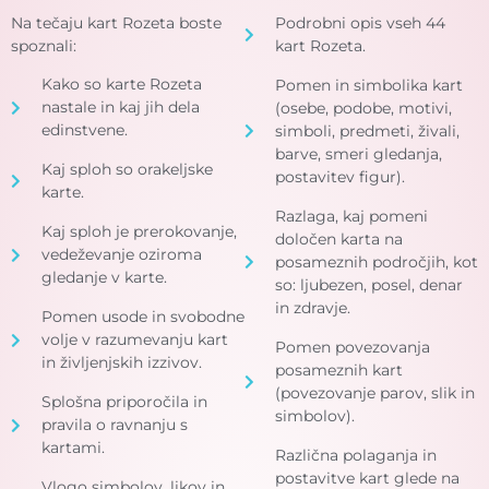
Na tečaju kart Rozeta boste
Podrobni opis vseh 44
spoznali:
kart Rozeta.
Kako so karte Rozeta
Pomen in simbolika kart
nastale in kaj jih dela
(osebe, podobe, motivi,
edinstvene.
simboli, predmeti, živali,
barve, smeri gledanja,
Kaj sploh so orakeljske
postavitev figur).
karte.
Razlaga, kaj pomeni
Kaj sploh je prerokovanje,
določen karta na
vedeževanje oziroma
posameznih področjih, kot
gledanje v karte.
so: ljubezen, posel, denar
in zdravje.
Pomen usode in svobodne
volje v razumevanju kart
Pomen povezovanja
in življenjskih izzivov.
posameznih kart
(povezovanje parov, slik in
Splošna priporočila in
simbolov).
pravila o ravnanju s
kartami.
Različna polaganja in
postavitve kart glede na
Vlogo simbolov, likov in