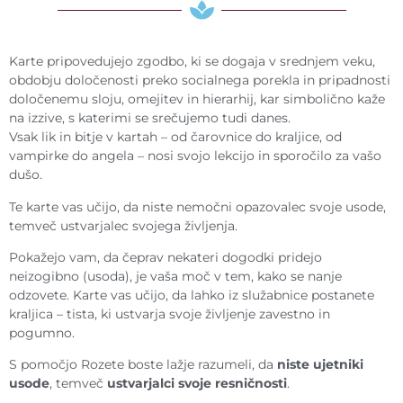
Karte pripovedujejo zgodbo, ki se dogaja v srednjem veku,
obdobju določenosti preko socialnega porekla in pripadnosti
določenemu sloju, omejitev in hierarhij, kar simbolično kaže
na izzive, s katerimi se srečujemo tudi danes.
Vsak lik in bitje v kartah – od čarovnice do kraljice, od
vampirke do angela – nosi svojo lekcijo in sporočilo za vašo
dušo.
Te karte vas učijo, da niste nemočni opazovalec svoje usode,
temveč ustvarjalec svojega življenja.
Pokažejo vam, da čeprav nekateri dogodki pridejo
neizogibno (usoda), je vaša moč v tem, kako se nanje
odzovete. Karte vas učijo, da lahko iz služabnice postanete
kraljica – tista, ki ustvarja svoje življenje zavestno in
pogumno.
S pomočjo Rozete boste lažje razumeli, da
niste ujetniki
usode
, temveč
ustvarjalci svoje resničnosti
.