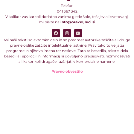
Telefon
041 367 342
V kolikor vas karkoli dodatno zanima glede šole, tečajev ali svetovanj,
mi pišite na
info@orakeljluci.si
Vsi naši teksti so avtorsko delo in so predmet avtorske zaščite ali druge
pravne oblike zaščite intelektualne lastnine. Prav tako to velja za
programe in njihova imena ter naslove. Zato ta besedila, tekste, dela
besedil ali sporočil in informacij ni dovoljeno prepisovati, razmnoževati
ali kakor koli drugače razširjati v komercialne namene.
Pravno obvestilo