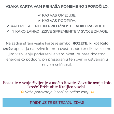
VSAKA KARTA VAM PRINAŠA POMEMBNO SPOROČILO:
✔ KAJ VAS OMEJUJE,
✔ KAJ VAS PODPIRA,
✔ KATERE TALENTE IN PRILOŽNOSTI LAHKO RAZVIJETE
✔ IN KAKO LAHKO IZZIVE SPREMENITE V SVOJE ZMAGE.
Na zadnji strani vsake karte je simbol
ROZETE,
ki kot
Kolo
sreče
opozarja na izzive in muhavost usode ter ciklov, ki smo
jim v življenju podvrženi, a vam hkrati prinaša dodatno
energijsko podporo pri preseganju teh ovir in ustvarjanju
nove resničnosti.
Posezite v svoje življenje z močjo Rozete. Zavrtite svoje kolo
sreče. Prebudite Kraljico v sebi.
Vaše potovanje k sebi se začne zdaj!
PRIDRUŽITE SE TEČAJU ZDAJ!