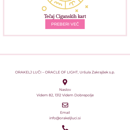
Tečaj Ciganskih kart
PREBERI VEČ
ORAKELJ LUČI – ORACLE OF LIGHT, Uršula Zakrajšek s.p.
Naslov
Videm 82, 1312 Videm Dobrepolje
Email
info@orakeljluci.si