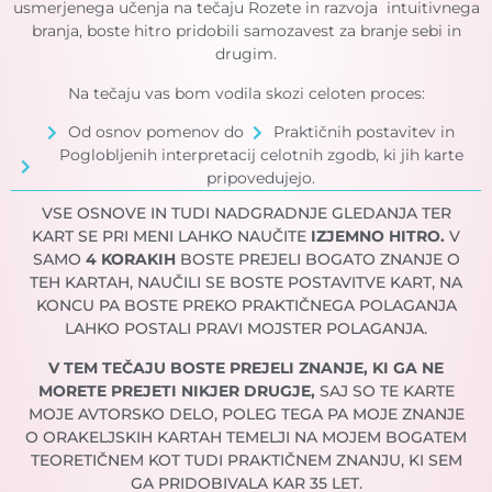
usmerjenega učenja na tečaju Rozete in razvoja intuitivnega
branja, boste hitro pridobili samozavest za branje sebi in
drugim.
Na tečaju vas bom vodila skozi celoten proces:
Od osnov pomenov do
Praktičnih postavitev in
Poglobljenih interpretacij celotnih zgodb, ki jih karte
pripovedujejo.
VSE OSNOVE IN TUDI NADGRADNJE GLEDANJA TER
KART SE PRI MENI LAHKO NAUČITE
IZJEMNO HITRO.
V
SAMO
4 KORAKIH
BOSTE PREJELI BOGATO ZNANJE O
TEH KARTAH, NAUČILI SE BOSTE POSTAVITVE KART, NA
KONCU PA BOSTE PREKO PRAKTIČNEGA POLAGANJA
LAHKO POSTALI PRAVI MOJSTER POLAGANJA.
V TEM TEČAJU BOSTE PREJELI ZNANJE, KI GA NE
MORETE PREJETI NIKJER DRUGJE,
SAJ SO TE KARTE
MOJE AVTORSKO DELO, POLEG TEGA PA MOJE ZNANJE
O ORAKELJSKIH KARTAH TEMELJI NA MOJEM BOGATEM
TEORETIČNEM KOT TUDI PRAKTIČNEM ZNANJU, KI SEM
GA PRIDOBIVALA KAR 35 LET.