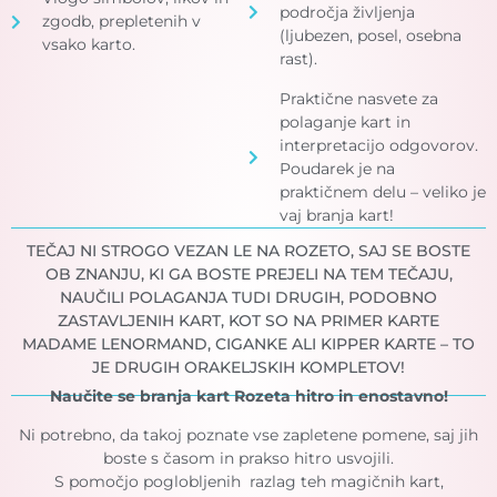
področja življenja
zgodb, prepletenih v
(ljubezen, posel, osebna
vsako karto.
rast).
Praktične nasvete za
polaganje kart in
interpretacijo odgovorov.
Poudarek je na
praktičnem delu – veliko je
vaj branja kart!
TEČAJ NI STROGO VEZAN LE NA ROZETO, SAJ SE BOSTE
OB ZNANJU, KI GA BOSTE PREJELI NA TEM TEČAJU,
NAUČILI POLAGANJA TUDI DRUGIH, PODOBNO
ZASTAVLJENIH KART, KOT SO NA PRIMER KARTE
MADAME LENORMAND, CIGANKE ALI KIPPER KARTE – TO
JE DRUGIH ORAKELJSKIH KOMPLETOV!
Naučite se branja kart Rozeta hitro in enostavno!
Ni potrebno, da takoj poznate vse zapletene pomene, saj jih
boste s časom in prakso hitro usvojili.
S pomočjo poglobljenih razlag teh magičnih kart,