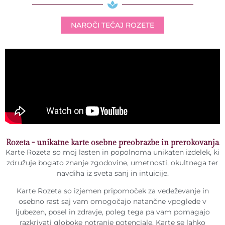
NAROČI TEČAJ ROZETE
Rozeta - unikatne karte osebne preobrazbe in prerokovanja
Karte Rozeta so moj lasten in popolnoma unikaten izdelek, ki
združuje bogato znanje zgodovine, umetnosti, okultnega ter
navdiha iz sveta sanj in intuicije.
Karte Rozeta so izjemen pripomoček za vedeževanje in
osebno rast saj vam omogočajo natančne vpoglede v
ljubezen, posel in zdravje, poleg tega pa vam pomagajo
razkrivati globoke notranje potenciale. Karte se lahko