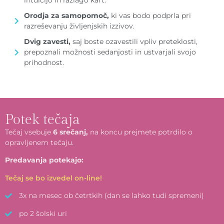
intuicijo in razlago kart.
Orodja za samopomoč,
ki vas bodo podprla pri
razreševanju življenjskih izzivov.
Dvig zavesti,
saj boste ozavestili vpliv preteklosti,
prepoznali možnosti sedanjosti in ustvarjali svojo
prihodnost.
Potek tečaja
Tečaj vsebuje
6 srečanj,
na koncu prejmete potrdilo o
opravljenem tečaju.
Predavanja potekajo:
Tečaj se bo izvedel on-line!
3x na mesec ob četrtkih (dan se lahko tudi spremeni)
po 2 šolski uri