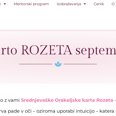
t
Mentorski program
Izobraževanja
Cenik
O
arto ROZETA septe
do z vami
Srednjeveške Orakeljske karte Rozeta –
 prva pade v oči – oziroma uporabi intuicijo – katera