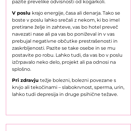
pazite prevelike odvisnosti od kogarkoli.
V poslu
krajo energije, časa ali denarja. Tako se
boste v poslu lahko srečali z nekom, ki bo imel
pretirane želje in zahteve, vas bo hotel preveč
navezati nase ali pa vas bo poniževal in v vas
prebujal negativne občutke prestrašenosti in
zaskrbljenosti. Pazite se take osebe in se mu
postavite po robu. Lahko tudi, da vas bo v poslu
izčrpavalo neko delo, projekt ali pa odnosi na
splošno.
Pri zdravju
težje bolezni, bolezni povezane s
krvjo ali tekočinami – slabokrvnost, sperma, urin,
lahko tudi depresija in druge psihične težave.