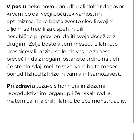
V poslu
neko novo ponudbo ali dober dogovor,
ki vam bo dal večji občutek varnosti in
optimizma. Tako boste zvesto sledili svojim
ciljem, se trudili za uspeh in bili
nesebično pripravljeni deliti svoje dosežke z
drugimi. Želje boste v tem mesecu z lahkoto
uresničevali, pazite se le, da vas ne zanese
preveč in da z nogami ostanete trdno na tleh.
Če ste do zdaj imeli težave, vam bo ta mesec
ponudil izhod iz krize in vam vrnil samozavest.
Pri zdravju
težave s hormoni in žlezami,
reproduktivnimi organi, pri ženskah rodila,
maternica in jajčniki, lahko boleče menstruacije.