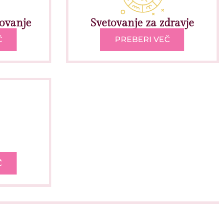
tovanje
Svetovanje za zdravje
Č
PREBERI VEČ
Č