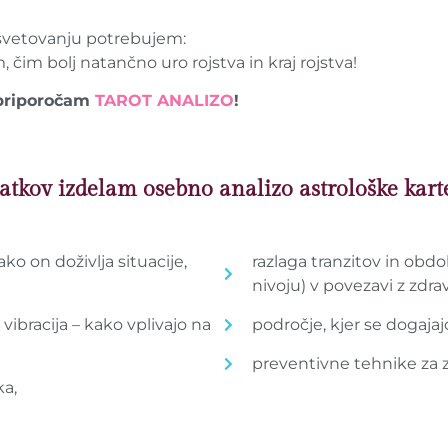
 svetovanju potrebujem:
 čim bolj natančno uro rojstva in kraj rojstva!
a priporočam
TAROT ANALIZO
!
atkov izdelam osebno analizo astrološke karte
ko on doživlja situacije,
razlaga tranzitov in obd
nivoju) v povezavi z zdr
 vibracija – kako vplivajo na
področje, kjer se dogaja
preventivne tehnike za z
ka,