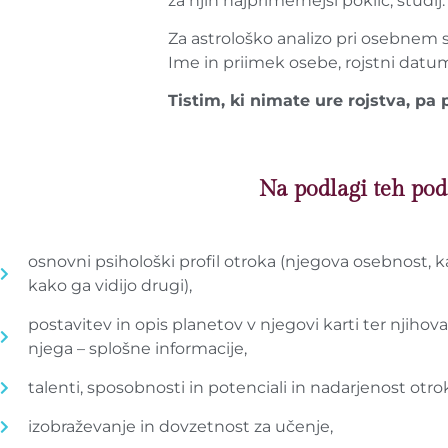
za njih najprimernejši poklic, študij.
Za astrološko analizo pri osebnem
Ime in priimek osebe, rojstni datum,
Tistim, ki nimate ure rojstva, p
Na podlagi teh pod
osnovni psihološki profil otroka (njegova osebnost, ka
kako ga vidijo drugi),
postavitev in opis planetov v njegovi karti ter njihova
njega – splošne informacije,
talenti, sposobnosti in potenciali in nadarjenost otro
izobraževanje in dovzetnost za učenje,