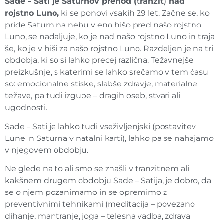
Sade – Sati je Saturnov prehod (tranzit) nad
rojstno Luno,
ki se ponovi vsakih 29 let. Začne se, ko
pride Saturn na nebu v eno hišo pred našo rojstno
Luno, se nadaljuje, ko je nad našo rojstno Luno in traja
še, ko je v hiši za našo rojstno Luno. Razdeljen je na tri
obdobja, ki so si lahko precej različna. Težavnejše
preizkušnje, s katerimi se lahko srečamo v tem času
so: emocionalne stiske, slabše zdravje, materialne
težave, pa tudi izgube – dragih oseb, stvari ali
ugodnosti.
Sade – Sati je lahko tudi vseživljenjski (postavitev
Lune in Saturna v natalni karti), lahko pa se nahajamo
v njegovem obdobju.
Ne glede na to ali smo se znašli v tranzitnem ali
kakšnem drugem obdobju Sade – Satija, je dobro, da
se o njem pozanimamo in se opremimo z
preventivnimi tehnikami (meditacija – povezano
dihanje, mantranje, joga – telesna vadba, zdrava