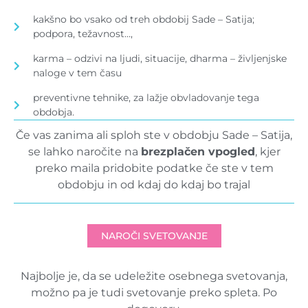
kakšno bo vsako od treh obdobij Sade – Satija;
podpora, težavnost…,
karma – odzivi na ljudi, situacije, dharma – življenjske
naloge v tem času
preventivne tehnike, za lažje obvladovanje tega
obdobja.
Če vas zanima ali sploh ste v obdobju Sade – Satija,
se lahko naročite na
brezplačen vpogled
, kjer
preko maila pridobite podatke če ste v tem
obdobju in od kdaj do kdaj bo trajal
NAROČI SVETOVANJE
Najbolje je, da se udeležite osebnega svetovanja,
možno pa je tudi svetovanje preko spleta. Po