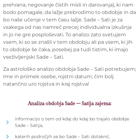
prehrana, negovanje čistih misli in darovanja), ki nam
bodo pomagale, da lažje prebrodimo to obdobje in da
bo naše učenje v tem času lažje. Sade – Sati je za
vsakega od nas namreč precej individualna izkušnja
in jo ne gre posploševati. To analizo zato svetujem
vsem, ki so se znašli v tem obdobju ali pa vsem, ki jih
to obdobje še čaka, posebej pa tudi tistim, ki imajo
vseživljenjski Sade – Sati.
Za astrološko analizo obdobja Sade – Sati potrebujem;
Ime in priimek osebe, rojstni datum; čim bolj
natančno uro rojstva in kraj rojstva!
Analiza obdobja Sade – Satija zajema:
informacijo o tem od kdaj do kdaj bo trajalo obdobje
Sade – Satija,
katerih področjih se bo Sade – Sati dotaknil,