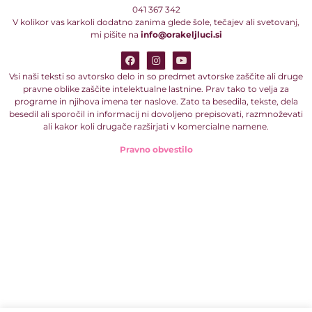
041 367 342
V kolikor vas karkoli dodatno zanima glede šole, tečajev ali svetovanj,
mi pišite na
info@orakeljluci.si
Vsi naši teksti so avtorsko delo in so predmet avtorske zaščite ali druge
pravne oblike zaščite intelektualne lastnine. Prav tako to velja za
programe in njihova imena ter naslove. Zato ta besedila, tekste, dela
besedil ali sporočil in informacij ni dovoljeno prepisovati, razmnoževati
ali kakor koli drugače razširjati v komercialne namene.
Pravno obvestilo