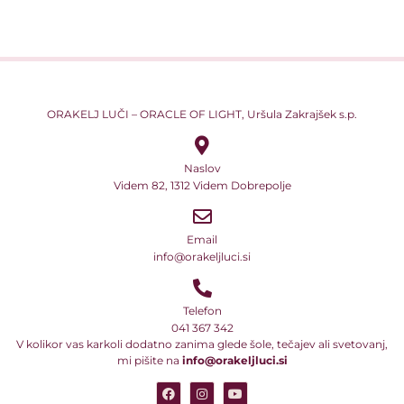
ORAKELJ LUČI – ORACLE OF LIGHT, Uršula Zakrajšek s.p.
Naslov
Videm 82, 1312 Videm Dobrepolje
Email
info@orakeljluci.si
Telefon
041 367 342
V kolikor vas karkoli dodatno zanima glede šole, tečajev ali svetovanj,
mi pišite na
info@orakeljluci.si