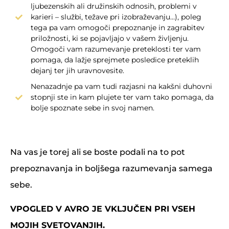
ljubezenskih ali družinskih odnosih, problemi v
karieri – službi, težave pri izobraževanju…), poleg
tega pa vam omogoči prepoznanje in zagrabitev
priložnosti, ki se pojavljajo v vašem življenju.
Omogoči vam razumevanje preteklosti ter vam
pomaga, da lažje sprejmete posledice preteklih
dejanj ter jih uravnovesite.
Nenazadnje pa vam tudi razjasni na kakšni duhovni
stopnji ste in kam plujete ter vam tako pomaga, da
bolje spoznate sebe in svoj namen.
Na vas je torej ali se boste podali na to pot
prepoznavanja in boljšega razumevanja samega
sebe.
VPOGLED V AVRO JE VKLJUČEN PRI VSEH
MOJIH SVETOVANJIH.