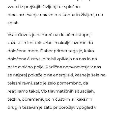
vzorci iz prejšnjih življenj ter splošno
nerazumevanje naravnih zakonov in življenja na
sploh.
Vsak človek je namreč na določeni stopnji
zavesti in kot tak sebe in okolje razume do
določene mere. Dober primer tega je, kako
določena čustva in misli vplivajo na nas in na
našo avrično polje. Različna neravnovesja v nas
se najprej pokažejo na energijski, kasneje šele na
telesni ravni, zato je zelo pomembno, da
reagiramo takoj. Ob travmatičnih situacijah,
težkih, obremenjujočih čustvih ali kakšnih
drugih težavah je zato priporočljiv vpogled v