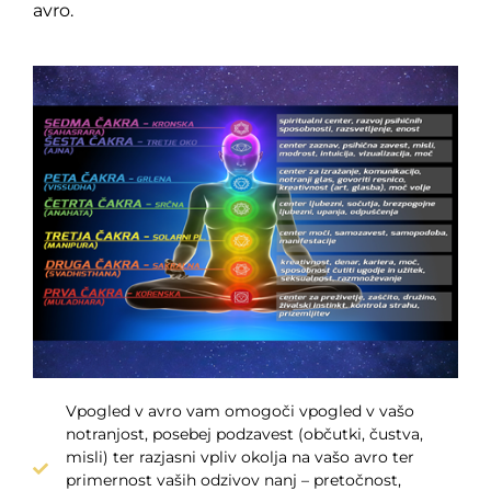
avro.
Vpogled v avro vam omogoči vpogled v vašo
notranjost, posebej podzavest (občutki, čustva,
misli) ter razjasni vpliv okolja na vašo avro ter
primernost vaših odzivov nanj – pretočnost,