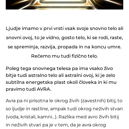
Ljudje imamo v prvi vrsti vsak svoje snovno telo ali
snovni ovoj, to je vidno, gosto telo, ki se rodi, raste,
se spreminja, razvija, propada in na koncu umre.
Rečemo mu tudi fizično telo.
Poleg tega snovnega telesa pa ima vsako živo
bitje tudi astralno telo ali astralni ovoj, ki je zelo
subtilna energetska plast okoli človeka in ki mu
pravimo tudi AVRA.
Avra pa ni prisotna le okrog živih (zavestnih) bitij, to
so ljudje in rastline, ampak tudi okrog neživih stvari
(voda, kristali, kamni…). Razlika med avro živih bitij
in neživih stvari pa je v tem, da je avra okrog