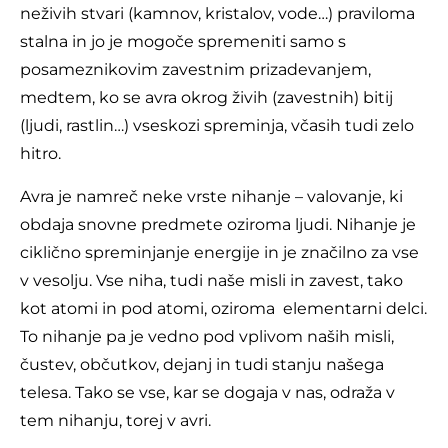
neživih stvari (kamnov, kristalov, vode…) praviloma
stalna in jo je mogoče spremeniti samo s
posameznikovim zavestnim prizadevanjem,
medtem, ko se avra okrog živih (zavestnih) bitij
(ljudi, rastlin…) vseskozi spreminja, včasih tudi zelo
hitro.
Avra je namreč neke vrste nihanje – valovanje, ki
obdaja snovne predmete oziroma ljudi. Nihanje je
ciklično spreminjanje energije in je značilno za vse
v vesolju. Vse niha, tudi naše misli in zavest, tako
kot atomi in pod atomi, oziroma elementarni delci.
To nihanje pa je vedno pod vplivom naših misli,
čustev, občutkov, dejanj in tudi stanju našega
telesa. Tako se vse, kar se dogaja v nas, odraža v
tem nihanju, torej v avri.