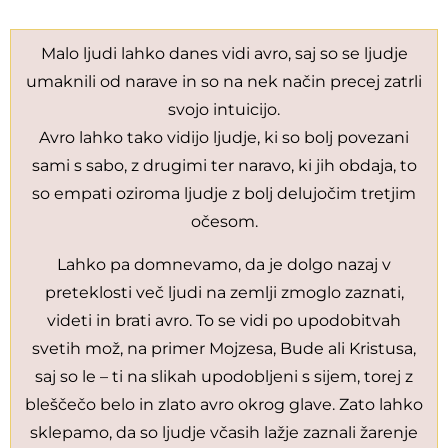
Malo ljudi lahko danes vidi avro, saj so se ljudje
umaknili od narave in so na nek način precej zatrli
svojo intuicijo.
Avro lahko tako vidijo ljudje, ki so bolj povezani
sami s sabo, z drugimi ter naravo, ki jih obdaja, to
so empati oziroma ljudje z bolj delujočim tretjim
očesom.
Lahko pa domnevamo, da je dolgo nazaj v
preteklosti več ljudi na zemlji zmoglo zaznati,
videti in brati avro. To se vidi po upodobitvah
svetih mož, na primer Mojzesa, Bude ali Kristusa,
saj so le – ti na slikah upodobljeni s sijem, torej z
bleščečo belo in zlato avro okrog glave. Zato lahko
sklepamo, da so ljudje včasih lažje zaznali žarenje