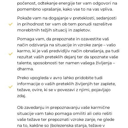
počenost, odtekanje energije ter vam odgovori na
pomembno vprašanje, kako vse to na vas vpliva.
Pokaže vam na dogajanje v preteklosti, sedanjosti
in prihodnost ter vam ob tem ponudi razrešitve
morebitnih težjih situacij in zapletov.
Pomaga vam, da prepoznate in ozavestite vaš
način odzivanja na situacije in vzroke zanje – vašo
karmo, ki je vaš predvidljiv način obnašanja, pa tudi
rezultat vaših preteklih dejanj ter da spoznate vaše
talente, sposobnosti ter namen vašega življenja –
dharma.
Preko vpogleda v avro lahko pridobite tudi
informacije o vaših preteklih življenjih ter zaplete,
težave, ovire, ki se v povezavi z njimi, pojavljajo
zdaj.
Ob zavedanju in prepoznavanju vaše karmične
situacije vam tako pomaga omiliti ali celo rešiti
vaše težave ter prepoznati vzroke zanje, ne glede
na to, kakšne so (bolezenska stanja, težave v