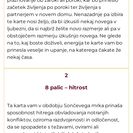
praznovanje ob zaroki ali poroki, kar bo prineslo
začetek življenja po poroki ter življenja s
partnerjem v novem domu. Nenazadnje pa izbira
te karte nosi željo, da bi izkusili nekaj novega v
ljubezni, da si najbrž želite novo razmerje ali pa v
obstoječem razmerju izkušnjo novega. Ne glede
na to, kaj boste doživeli, energija te karte vam bo
prinesla veselje in upanje, na katerega čakate že
nekaj časa.
2
8 palic – hitrost
Ta karta vam v obdobju Sončevega mrka prinaša
sposobnost hitrega obvladovanja notranjih
konfliktov, oziroma razdvojenosti in odločenost,
da se spopadete s težavami, ovirami ali