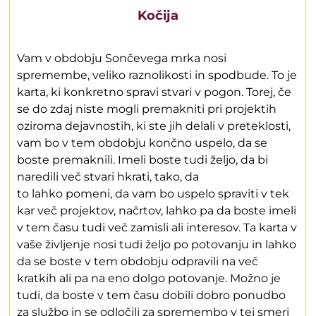
Kočija
Vam v obdobju Sončevega mrka nosi
spremembe, veliko raznolikosti in spodbude. To je
karta, ki konkretno spravi stvari v pogon. Torej, če
se do zdaj niste mogli premakniti pri projektih
oziroma dejavnostih, ki ste jih delali v preteklosti,
vam bo v tem obdobju končno uspelo, da se
boste premaknili. Imeli boste tudi željo, da bi
naredili več stvari hkrati, tako, da
to lahko pomeni, da vam bo uspelo spraviti v tek
kar več projektov, načrtov, lahko pa da boste imeli
v tem času tudi več zamisli ali interesov. Ta karta v
vaše življenje nosi tudi željo po potovanju in lahko
da se boste v tem obdobju odpravili na več
kratkih ali pa na eno dolgo potovanje. Možno je
tudi, da boste v tem času dobili dobro ponudbo
za službo in se odločili za spremembo v tej smeri