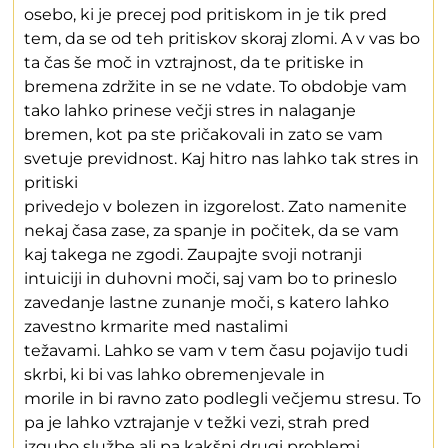
osebo, ki je precej pod pritiskom in je tik pred
tem, da se od teh pritiskov skoraj zlomi. A v vas bo
ta čas še moč in vztrajnost, da te pritiske in
bremena zdržite in se ne vdate. To obdobje vam
tako lahko prinese večji stres in nalaganje
bremen, kot pa ste pričakovali in zato se vam
svetuje previdnost. Kaj hitro nas lahko tak stres in
pritiski
privedejo v bolezen in izgorelost. Zato namenite
nekaj časa zase, za spanje in počitek, da se vam
kaj takega ne zgodi. Zaupajte svoji notranji
intuiciji in duhovni moči, saj vam bo to prineslo
zavedanje lastne zunanje moči, s katero lahko
zavestno krmarite med nastalimi
težavami. Lahko se vam v tem času pojavijo tudi
skrbi, ki bi vas lahko obremenjevale in
morile in bi ravno zato podlegli večjemu stresu. To
pa je lahko vztrajanje v težki vezi, strah pred
izgubo službe ali pa kakšni drugi problemi.