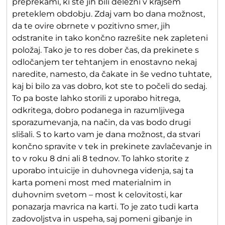
preprekami, ki ste jih bili deležni v krajšem
preteklem obdobju. Zdaj vam bo dana možnost,
da te ovire obrnete v pozitivno smer, jih
odstranite in tako končno razrešite nek zapleteni
položaj. Tako je to res dober čas, da prekinete s
odločanjem ter tehtanjem in enostavno nekaj
naredite, namesto, da čakate in še vedno tuhtate,
kaj bi bilo za vas dobro, kot ste to počeli do sedaj.
To pa boste lahko storili z uporabo hitrega,
odkritega, dobro podanega in razumljivega
sporazumevanja, na način, da vas bodo drugi
slišali. S to karto vam je dana možnost, da stvari
končno spravite v tek in prekinete zavlačevanje in
to v roku 8 dni ali 8 tednov. To lahko storite z
uporabo intuicije in duhovnega videnja, saj ta
karta pomeni most med materialnim in
duhovnim svetom – most k celovitosti, kar
ponazarja mavrica na karti. To je zato tudi karta
zadovoljstva in uspeha, saj pomeni gibanje in