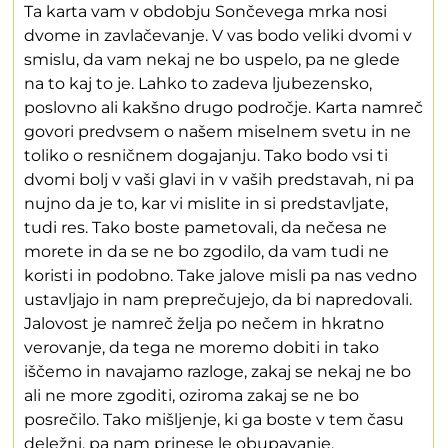
Ta karta vam v obdobju Sončevega mrka nosi
dvome in zavlačevanje. V vas bodo veliki dvomi v
smislu, da vam nekaj ne bo uspelo, pa ne glede
na to kaj to je. Lahko to zadeva ljubezensko,
poslovno ali kakšno drugo področje. Karta namreč
govori predvsem o našem miselnem svetu in ne
toliko o resničnem dogajanju. Tako bodo vsi ti
dvomi bolj v vaši glavi in v vaših predstavah, ni pa
nujno da je to, kar vi mislite in si predstavljate,
tudi res. Tako boste pametovali, da nečesa ne
morete in da se ne bo zgodilo, da vam tudi ne
koristi in podobno. Take jalove misli pa nas vedno
ustavljajo in nam preprečujejo, da bi napredovali.
Jalovost je namreč želja po nečem in hkratno
verovanje, da tega ne moremo dobiti in tako
iščemo in navajamo razloge, zakaj se nekaj ne bo
ali ne more zgoditi, oziroma zakaj se ne bo
posrečilo. Tako mišljenje, ki ga boste v tem času
deležni, pa nam prinese le obupavanje,