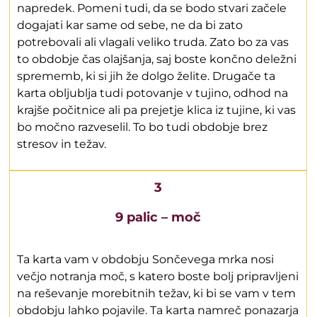
napredek. Pomeni tudi, da se bodo stvari začele
dogajati kar same od sebe, ne da bi zato
potrebovali ali vlagali veliko truda. Zato bo za vas
to obdobje čas olajšanja, saj boste končno deležni
sprememb, ki si jih že dolgo želite. Drugače ta
karta obljublja tudi potovanje v tujino, odhod na
krajše počitnice ali pa prejetje klica iz tujine, ki vas
bo močno razveselil. To bo tudi obdobje brez
stresov in težav.
3
9 palic – moč
Ta karta vam v obdobju Sončevega mrka nosi
večjo notranja moč, s katero boste bolj pripravljeni
na reševanje morebitnih težav, ki bi se vam v tem
obdobju lahko pojavile. Ta karta namreč ponazarja