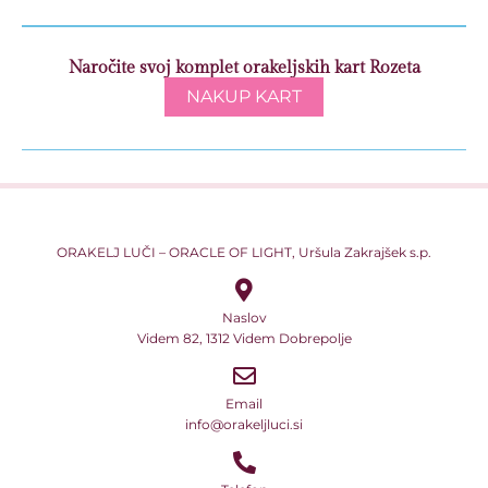
Naročite svoj komplet orakeljskih kart Rozeta
NAKUP KART
ORAKELJ LUČI – ORACLE OF LIGHT, Uršula Zakrajšek s.p.
Naslov
Videm 82, 1312 Videm Dobrepolje
Email
info@orakeljluci.si