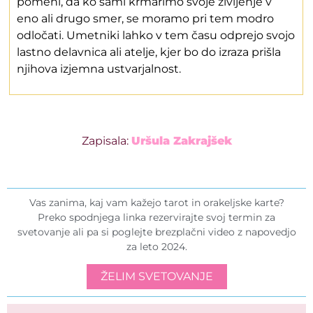
pomeni, da ko sami krmarimo svoje življenje v
eno ali drugo smer, se moramo pri tem modro
odločati. Umetniki lahko v tem času odprejo svojo
lastno delavnica ali atelje, kjer bo do izraza prišla
njihova izjemna ustvarjalnost.
Zapisala:
Uršula Zakrajšek
Vas zanima, kaj vam kažejo tarot in orakeljske karte?
Preko spodnjega linka rezervirajte svoj termin za
svetovanje ali pa si poglejte brezplačni video z napovedjo
za leto 2024.
ŽELIM SVETOVANJE