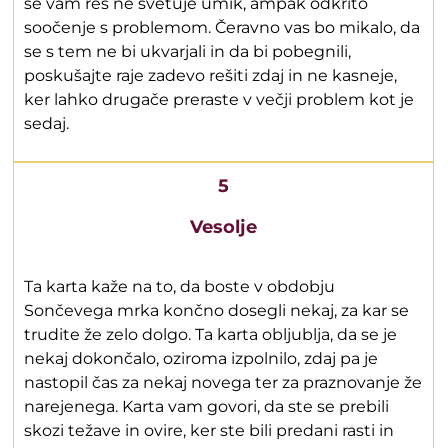
se vam res ne svetuje umik, ampak odkrito
soočenje s problemom. Čeravno vas bo mikalo, da
se s tem ne bi ukvarjali in da bi pobegnili,
poskušajte raje zadevo rešiti zdaj in ne kasneje,
ker lahko drugače preraste v večji problem kot je
sedaj.
5
Vesolje
Ta karta kaže na to, da boste v obdobju
Sončevega mrka končno dosegli nekaj, za kar se
trudite že zelo dolgo. Ta karta obljublja, da se je
nekaj dokončalo, oziroma izpolnilo, zdaj pa je
nastopil čas za nekaj novega ter za praznovanje že
narejenega. Karta vam govori, da ste se prebili
skozi težave in ovire, ker ste bili predani rasti in