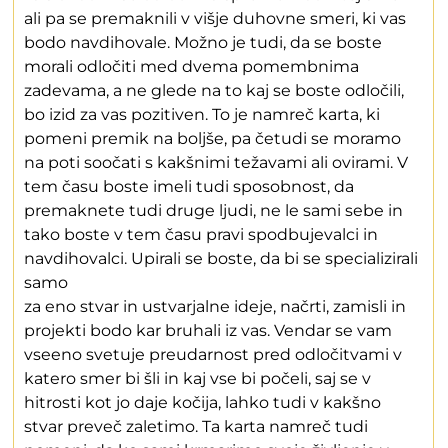
ali pa se premaknili v višje duhovne smeri, ki vas
bodo navdihovale. Možno je tudi, da se boste
morali odločiti med dvema pomembnima
zadevama, a ne glede na to kaj se boste odločili,
bo izid za vas pozitiven. To je namreč karta, ki
pomeni premik na boljše, pa četudi se moramo
na poti soočati s kakšnimi težavami ali ovirami. V
tem času boste imeli tudi sposobnost, da
premaknete tudi druge ljudi, ne le sami sebe in
tako boste v tem času pravi spodbujevalci in
navdihovalci. Upirali se boste, da bi se specializirali
samo
za eno stvar in ustvarjalne ideje, načrti, zamisli in
projekti bodo kar bruhali iz vas. Vendar se vam
vseeno svetuje preudarnost pred odločitvami v
katero smer bi šli in kaj vse bi počeli, saj se v
hitrosti kot jo daje kočija, lahko tudi v kakšno
stvar preveč zaletimo. Ta karta namreč tudi