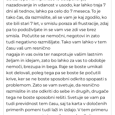
nazadovanje in vdanost v usodo, kar lahko traja 7
dni ali tednov, lahko pa celo do 7 meseca. To je
tako čas, da razmislite, ali se vam je kaj zgodilo, ko
ste bili stari 7 let, v smislu poraza ali frustracije, zdaj
pa to podoživljate in se vam vse zdi vse brez
smisla. Počutite se nemočni, negotovi in zato
tudi negativno razmišljate. Tako vam lahko v tem
času vaš um resnično
nagaja in vas ovira ter nasprotuje vašim lastnim
željam in idejam, zato bo lahko za vas to obdobje
nemoči, brezupa in bega. Raje se boste umikali
kot delovali, poleg tega pa se boste še počutili
krive, ker se ne boste sposobni odkrito spopasti s
problemom. Zato se vam svetuje, da resnično
razmislite in ste odkriti do sebe in drugih, drugače
tega ne boste sposobni rešiti. Svetuje se vam pa
tudi previdnost tem času, saj ta karta v določenih
primerih pomeni tudi laži in izdajo. V tem primeru