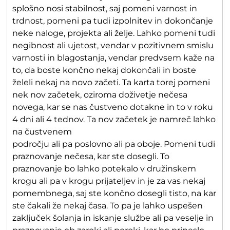
splošno nosi stabilnost, saj pomeni varnost in
trdnost, pomeni pa tudi izpolnitev in dokončanje
neke naloge, projekta ali želje. Lahko pomeni tudi
negibnost ali ujetost, vendar v pozitivnem smislu
varnosti in blagostanja, vendar predvsem kaže na
to, da boste končno nekaj dokončali in boste
želeli nekaj na novo začeti. Ta karta torej pomeni
nek nov začetek, oziroma doživetje nečesa
novega, kar se nas čustveno dotakne in to v roku
4 dni ali 4 tednov. Ta nov začetek je namreč lahko
na čustvenem
področju ali pa poslovno ali pa oboje. Pomeni tudi
praznovanje nečesa, kar ste dosegli. To
praznovanje bo lahko potekalo v družinskem
krogu ali pa v krogu prijateljev in je za vas nekaj
pomembnega, saj ste končno dosegli tisto, na kar
ste čakali že nekaj časa. To pa je lahko uspešen
zaključek šolanja in iskanje službe ali pa veselje in