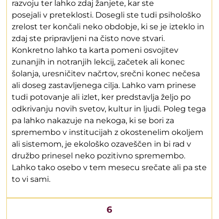
razvoju ter lahko zdaj žanjete, kar ste
posejali v preteklosti. Dosegli ste tudi psihološko
zrelost ter končali neko obdobje, ki se je izteklo in
zdaj ste pripravljeni na čisto nove stvari.
Konkretno lahko ta karta pomeni osvojitev
zunanjih in notranjih lekcij, začetek ali konec
šolanja, uresničitev načrtov, srečni konec nečesa
ali doseg zastavljenega cilja. Lahko vam prinese
tudi potovanje ali izlet, ker predstavlja željo po
odkrivanju novih svetov, kultur in ljudi. Poleg tega
pa lahko nakazuje na nekoga, ki se bori za
spremembo v institucijah z okostenelim okoljem
ali sistemom, je ekološko ozaveščen in bi rad v
družbo prinesel neko pozitivno spremembo.
Lahko tako osebo v tem mesecu srečate ali pa ste
to vi sami.
6