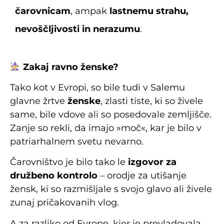
čarovnicam
, ampak
lastnemu strahu,
nevoščljivosti in nerazumu
.
Zakaj ravno ženske?
Tako kot v Evropi, so bile tudi v Salemu
glavne žrtve
ženske
, zlasti tiste, ki so živele
same, bile vdove ali so posedovale zemljišče.
Zanje so rekli, da imajo »moč«, kar je bilo v
patriarhalnem svetu nevarno.
Čarovništvo je bilo tako le
izgovor za
družbeno kontrolo
– orodje za utišanje
žensk, ki so razmišljale s svojo glavo ali živele
zunaj pričakovanih vlog.
A za razliko od Evrope, kjer je prevladovala