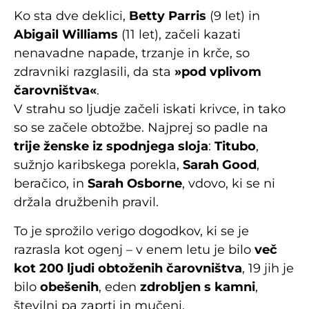
Ko sta dve deklici,
Betty Parris
(9 let) in
Abigail Williams
(11 let), začeli kazati
nenavadne napade, trzanje in krče, so
zdravniki razglasili, da sta
»pod vplivom
čarovništva«
.
V strahu so ljudje začeli iskati krivce, in tako
so se začele obtožbe. Najprej so padle na
trije ženske iz spodnjega sloja
:
Titubo
,
sužnjo karibskega porekla,
Sarah Good
,
beračico, in
Sarah Osborne
, vdovo, ki se ni
držala družbenih pravil.
To je sprožilo verigo dogodkov, ki se je
razrasla kot ogenj – v enem letu je bilo
več
kot 200 ljudi obtoženih čarovništva
, 19 jih je
bilo
obešenih
, eden
zdrobljen s kamni
,
številni pa zaprti in mučeni.