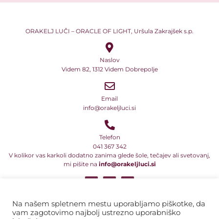
ORAKELJ LUČI – ORACLE OF LIGHT, Uršula Zakrajšek s.p.
Naslov
Videm 82, 1312 Videm Dobrepolje
Email
info@orakeljluci.si
Telefon
041 367 342
V kolikor vas karkoli dodatno zanima glede šole, tečajev ali svetovanj,
mi pišite na
info@orakeljluci.si
Vsi naši teksti so avtorsko delo in so predmet avtorske zaščite ali druge
pravne oblike zaščite intelektualne lastnine. Prav tako to velja za
Na našem spletnem mestu uporabljamo piškotke, da
programe in njihova imena ter naslove. Zato ta besedila, tekste, dela
vam zagotovimo najbolj ustrezno uporabniško