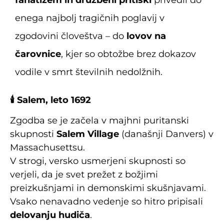
fanatizem in družbeni pritiski
privedli do
enega najbolj tragičnih poglavij v
zgodovini človeštva – do
lovov na
čarovnice
, kjer so obtožbe brez dokazov
vodile v smrt številnih nedolžnih.
🕯
️ Salem, leto 1692
Zgodba se je začela v majhni puritanski
skupnosti
Salem Village
(današnji Danvers) v
Massachusettsu.
V strogi, versko usmerjeni skupnosti so
verjeli, da je svet prežet z božjimi
preizkušnjami in demonskimi skušnjavami.
Vsako nenavadno vedenje so hitro pripisali
delovanju hudiča
.