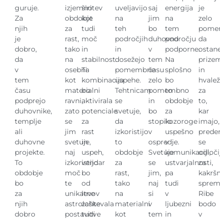
guruje.
izjemno
širitev
uveljavijo
saj
energija
je
Za
obdobje
kot
na
jim
na
zelo
njih
za
tudi
teh
bo
tem
pome
je
rast,
moč
področjih
duhovno
področju
da
dobro,
tako
in
in
v
podporne.
ostan
da
na
stabilnost.
dosežejo
tem
Na
prize
v
osebni
Ta
pomembne
času
splošno
in
tem
kot
kombinacija
uspehe.
zelo
bo
hvale
času
materialni
bo
Tehtnicam
pomembno
to
za
podprejo
ravni,
aktivirala
se
in
obdobje
to,
duhovnike,
zato
potenciale
svetuje,
bo
za
kar
templje
se
za
da
stopilo
kozoroge
imajo,
ali
jim
rast
izkoristijo
v
uspešno
prede
duhovne
svetuje,
in
to
ospredje.
v
se
projekte.
naj
uspeh,
obdobje
Svetuje
komunikaciji,
odloči
To
izkoristijo
vendar
za
se
ustvarjalnosti,
za
obdobje
moč
bo
rast,
jim,
pa
kakršn
bo
te
od
tako
naj
tudi
sprem
za
unikatne
levov
na
si
v
Ribe
njih
astrološke
zahtevala
materialni
v
ljubezni
bodo
dobro
postavitve
tudi
kot
tem
in
v