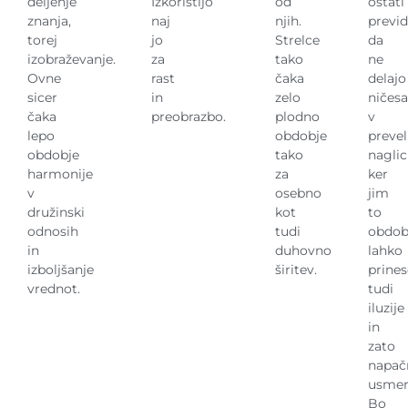
deljenje
Izkoristijo
od
ostati
znanja,
naj
njih.
previd
torej
jo
Strelce
da
izobraževanje.
za
tako
ne
Ovne
rast
čaka
delajo
sicer
in
zelo
ničesa
čaka
preobrazbo.
plodno
v
lepo
obdobje
preve
obdobje
tako
naglici
harmonije
za
ker
v
osebno
jim
družinski
kot
to
odnosih
tudi
obdob
in
duhovno
lahko
izboljšanje
širitev.
prines
vrednot.
tudi
iluzije
in
zato
napač
usmer
Bo