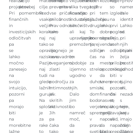
realizacijo
še
materialne
temeljito
ali
vključene
finančnih
kot
kozoroge
kot
njiho
projektov.
posebej
cilje.
preverite
prevelika
v
tveganjih
tudi
v
so
name
Pri
pomembna.
Pred
vse
pričakovanja
finančno
ne
pri
tem
izgledale
in
finančnih
vsakim
priložnosti.
v
industrijo,
zaletijo
služenju
času
na
identi
in
večjim
Prav
odnosih.
bančništvo
v
drugim.
lahko
prvi
Lahko
investicijskih
korakom
tako
ali
kaj
To
dobro
pogled.
se
odločitvah
naj
naj
upravljanje
neprimernega.
bo
obnesejo,
Pri
pri
pa
tako
se
premoženja,
torej
vendar
vseh
njih
se
opravijo
izognejo
je
odličen
je
odločitvah
pojavi
lahko
raziskave.
nenavadnim
to
čas
na
in
želja
močno
Pazijo
tveganjem,
obdobje
za
mestu
priložnosti
po
zanesejo
naj
zlasti
izjemno
strelce
opozorilo,
morajo
odho
na
tudi
na
ugodno
v
da
biti
v
svojo
glede
področju
za
duhovnem
to
precej
tujino
intuicijo,
lažnih
intimnosti
njih.
smislu,
ni
pozorni,
ali
pozorni
gurujev.
ali
Dalo
dom
finančni
da
nezad
pa
Na
skritih
jim
bodo
nasvet,
se
s
morajo
splošno
aktivnosti.
bo
verjetno
ampak
izognejo
tem,
biti
je
Jih
namreč
spremenili
zgolj
zavajanju
kar
na
za
pa
moč,
v
napoved,
ali
imajo
morebitne
rake
čaka
da
pravo
da
napačnim
zdaj.
lažne
to
tako
se
svetišče,
bodo
prepričanj
Zato