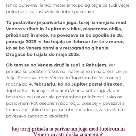
lahko duhovno, lahko materialno, poleg tega pa tudi večje
priložnosti za zaslužek ali dobre povezave.
Ta postavitev je parivartan joga, torej izmenjava med
Venero v ribah in Jupitrom v biku, planetoma obilja,
priložnosti in sreče. Ta povezava se bo zgodila že 28.
januarja 2025 in bo trajala cel februar ter še v marec,
ko se bo Venera obrnila v retrogradno gibanje.
Drugače bo trajala do maja 2025.
Ob tem se bo Venera družila tudi z Rahujem,
kar
prinaša še dodaten fokus na materialno in na uresničenje
želja. Povezava med Venero in Jupitrom bo še posebej
močna po
4. februarju, ko bo Jupiter postal direkten.
Jupiter kot dvanajsti vladar in Venera kot drugi vladar
bosta skupaj ustvarjala pomembne priložnosti, tako na
poslovnem kot osebnem področju, posebej v povezavi s
financami, lahko tudi pomembnimi odnosi, zato velja to
povezavo zagotovo izkoristiti.
Kaj torej prinaša ta parivartan joga med Jupitrom in
Venero za astrološka znamenja?