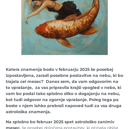
Katera znamenja bodo v februarju 2025 še posebej
izpostavljena, zaradi posebne postavitve na nebu, ki bo
trajala cel mesec? Danes sem, da vam odgovorim na
to vprašanje, za vas pripravila krajši vpogled v nebo, ki
vam bo podal tako splošno sliko o dogajanju na nebu,
kot tudi odgovor na zgornje vprašanje. Poleg tega pa
boste v njem lahko prebrali napoved tudi za vsa druga
astrološka znamenja.
Na splošno bo februar 2025 spet astrološko zanimiv
mesec,
še posebej določena postavitev, ki prinaša obilje,