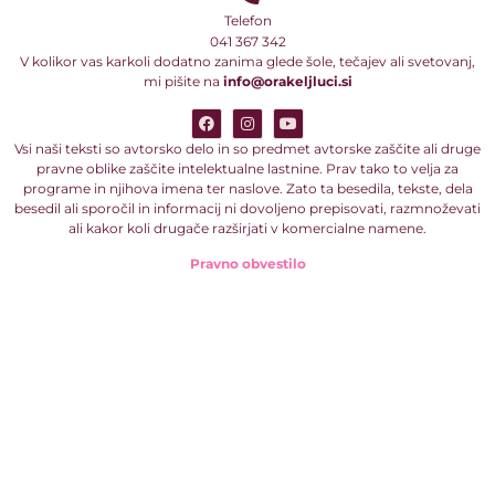
Telefon
041 367 342
V kolikor vas karkoli dodatno zanima glede šole, tečajev ali svetovanj,
mi pišite na
info@orakeljluci.si
Vsi naši teksti so avtorsko delo in so predmet avtorske zaščite ali druge
pravne oblike zaščite intelektualne lastnine. Prav tako to velja za
programe in njihova imena ter naslove. Zato ta besedila, tekste, dela
besedil ali sporočil in informacij ni dovoljeno prepisovati, razmnoževati
ali kakor koli drugače razširjati v komercialne namene.
Pravno obvestilo