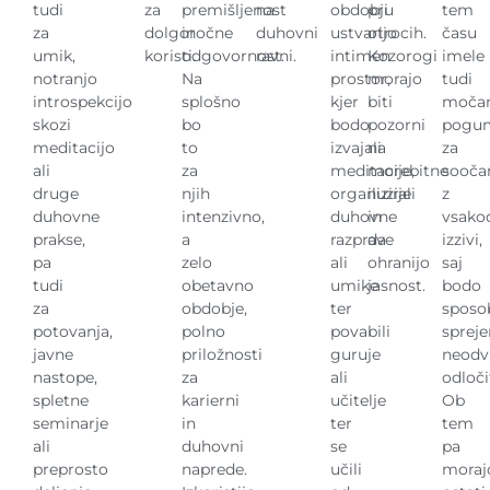
tudi
za
premišljenost
na
obdobju
pri
tem
za
dolgoročne
in
duhovni
ustvarijo
otrocih.
času
umik,
koristi.
odgovornost.
ravni.
intimen
Kozorogi
imele
notranjo
Na
prostor,
morajo
tudi
introspekcijo
splošno
kjer
biti
moča
skozi
bo
bodo
pozorni
pogu
meditacijo
to
izvajali
na
za
ali
za
meditacije,
morebitne
sooča
druge
njih
organizirali
iluzije
z
duhovne
intenzivno,
duhovne
in
vsako
prakse,
a
razprave
da
izzivi,
pa
zelo
ali
ohranijo
saj
tudi
obetavno
umike
jasnost.
bodo
za
obdobje,
ter
sposo
potovanja,
polno
povabili
sprej
javne
priložnosti
guruje
neodv
nastope,
za
ali
odloči
spletne
karierni
učitelje
Ob
seminarje
in
ter
tem
ali
duhovni
se
pa
preprosto
naprede.
učili
moraj