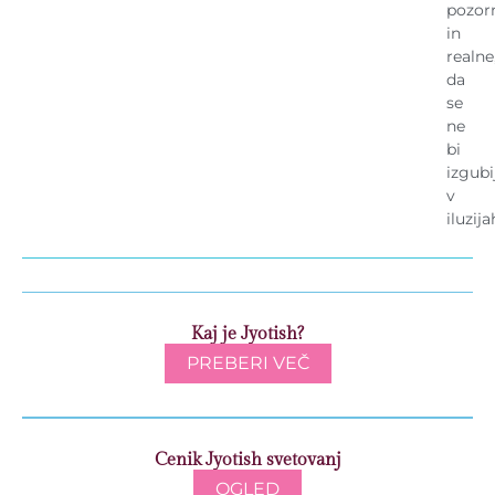
pozor
in
realne
da
se
ne
bi
izgubi
v
iluzija
Kaj je Jyotish?
PREBERI VEČ
Cenik Jyotish svetovanj
OGLED