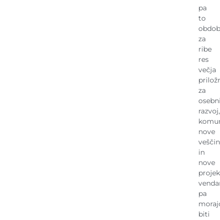
pa
to
obdob
za
ribe
res
večja
prilož
za
osebn
razvoj,
komun
nove
vešči
in
nove
projek
venda
pa
moraj
biti