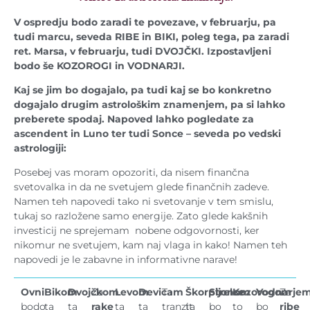
V ospredju bodo zaradi te povezave, v februarju, pa
tudi marcu, seveda RIBE in BIKI, poleg tega, pa zaradi
ret. Marsa, v februarju, tudi DVOJČKI. Izpostavljeni
bodo še KOZOROGI in VODNARJI.
Kaj se jim bo dogajalo, pa tudi kaj se bo
konkretno
dogajalo drugim
astrološkim
znamenjem, pa si lahko
preberete spodaj.
Napoved lahko pogledate za
ascendent in Luno ter tudi Sonce – seveda po vedski
astrologiji:
Posebej vas moram opozoriti, da nisem finančna
svetovalka in da ne svetujem glede finančnih zadeve.
Namen teh napovedi tako ni svetovanje v tem smislu,
tukaj so razložene samo energije. Zato glede kakšnih
investicij ne sprejemam nobene odgovornosti, ker
nikomur ne svetujem, kam naj vlaga in kako! Namen teh
napovedi je le zabavne in informativne narave!
Ovni
Bikom
Dvojčkom
Za
Levom
Devicam
Ta
Škorpijonom
Strelce
Kozorogom
Vodnarje
Za
bodo
ta
ta
rake
ta
ta
tranzit
ta
bo
to
bo
ribe