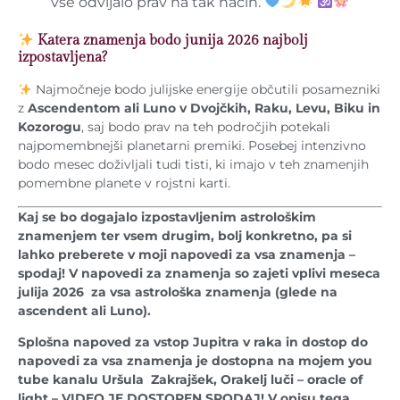
vse odvijalo prav na tak način.
Katera znamenja bodo junija 2026 najbolj
izpostavljena?
Najmočneje bodo julijske energije občutili posamezniki
z
Ascendentom ali Luno v Dvojčkih, Raku, Levu, Biku in
Kozorogu
, saj bodo prav na teh področjih potekali
najpomembnejši planetarni premiki. Posebej intenzivno
bodo mesec doživljali tudi tisti, ki imajo v teh znamenjih
pomembne planete v rojstni karti.
Kaj se bo dogajalo izpostavljenim astrološkim
znamenjem ter vsem drugim, bolj konkretno, pa si
lahko preberete v moji napovedi za vsa znamenja –
spodaj! V napovedi za znamenja so zajeti vplivi meseca
julija 2026 za vsa
astrološka znamenja (glede na
ascendent ali Luno).
Splošna napoved za vstop Jupitra v raka in dostop do
napovedi za vsa znamenja je dostopna na mojem you
tube kanalu Uršula Zakrajšek, Orakelj luči – oracle of
light – VIDEO JE DOSTOPEN SPODAJ! V opisu tega