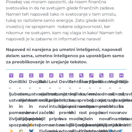
Posebej vas moram opozoriti, da nisem finančna
svetovalka in da ne svetujem glede finančnih zadeve.
Namen teh napovedi tako ni svetovanje v tem smislu,
tukaj so razložene samo energije. Zato glede kakšnih
investicij ne sprejemam nobene odgovornosti, ker
nikomur ne svetujem, kam naj vlaga in kako! Namen teh
napovedi je le zabavne in informativne narave!
Napoved ni narejena po umetni inteligenci, napovedi
delam sama, umetno inteligenco pa uporabljam samo
za preoblikovanje in urejanje tekstov.
Ovni
Biki
Dvojčki
Raki
Levi
Device
Tehtnice
Škorpijoni
Strelci
Kozorogi
Vodnarji
Ribe
–
–
–
–
–
–
–
–
–
–
–
–
ljubezen,
dom,
ustvarjalnost,
osebna
notranja
notranji
kariera,
karierni
nova
odnosi,
odnosi,
zdravl
ustvarjalnost
denar
komunikacija
moč,
preobrazba,
mir,
nova
preboj,
obzorja,
notranja
ustvarjaln
ustvar
in
in
in
novi
intuicija
karierni
poznanstva
osebna
pomembni
preobrazba
in
in
pomembna
nove
novi
začetki
in
premiki
in
rast
pogovori
in
nova
nov
življenjska
življenjske
preboji!
in
priprava
in
modrejše
in
in
nova
finančna
notran
spoznanja!
prioritete!
pomembne
na
zrelejši
življenjske
utrjevanje
notranja
življenjska
stabilnost!
mir!
življenjske
nov
odnosi!
odločitve!
prihodnosti!
preobrazba!
stabilnost!