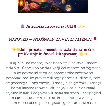
Astrološka napoved za JULIJ!
NAPOVED – SPLOŠNA IN ZA VSA ZNAMENJA!
Julij prinaša pomembna razkritja, karmične
preizkušnje in čas velikih spoznanj!
Julij 2026 bo mesec, ko se bodo številne stvari začele
razkrivati. Čeprav bo Merkur večji del meseca retrograden
in bo povzročal zamude, spremembe načrtov ter
nesporazume, bo prav zaradi tega prinesel tudi nekaj zelo
dragocenega – informacije, ki smo jih dolgo čakali. Mnogi
bomo končno razumeli situacije, ki so bile do sedaj
nejasne in dobili odgovore, ki bodo spremenili naš pogled
na prihodnost. Hkrati se ob koncu meseca začenja
pomembno obdobje retrogradnega Saturna, ki nas bo