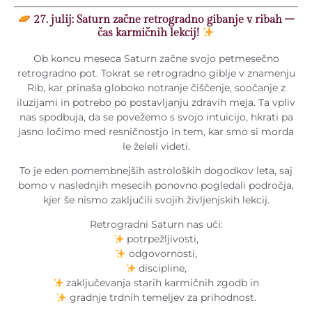
27. julij: Saturn začne retrogradno gibanje v ribah –
čas karmičnih lekcij!
Ob koncu meseca Saturn začne svojo petmesečno
retrogradno pot. Tokrat se retrogradno giblje v znamenju
Rib, kar prinaša globoko notranje čiščenje, soočanje z
iluzijami in potrebo po postavljanju zdravih meja. Ta vpliv
nas spodbuja, da se povežemo s svojo intuicijo, hkrati pa
jasno ločimo med resničnostjo in tem, kar smo si morda
le želeli videti.
To je eden pomembnejših astroloških dogodkov leta, saj
bomo v naslednjih mesecih ponovno pogledali področja,
kjer še nismo zaključili svojih življenjskih lekcij.
Retrogradni Saturn nas uči:
potrpežljivosti,
odgovornosti,
discipline,
zaključevanja starih karmičnih zgodb in
gradnje trdnih temeljev za prihodnost.