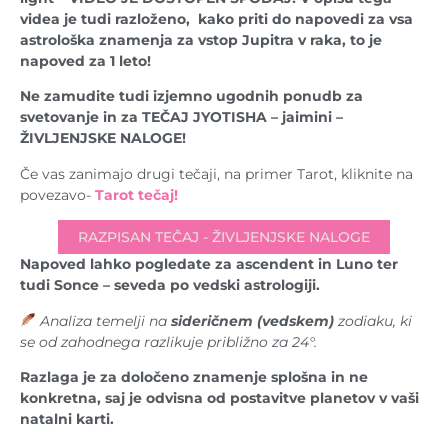
videa je tudi razloženo, kako priti do napovedi za vsa
astrološka znamenja za vstop Jupitra v raka, to je
napoved za 1 leto!
Ne zamudite tudi izjemno ugodnih ponudb za
svetovanje in za TEČAJ JYOTISHA – jaimini –
ŽIVLJENJSKE NALOGE!
Če vas zanimajo drugi tečaji, na primer Tarot, kliknite na
povezavo-
Tarot tečaj!
RAZPISAN TEČAJ - ŽIVLJENJSKE NALOGE
Napoved lahko pogledate za ascendent in Luno ter
tudi Sonce – seveda po vedski astrologiji.
Analiza temelji na
sideričnem (vedskem)
zodiaku, ki
se od zahodnega razlikuje približno za 24°.
Razlaga je za določeno znamenje splošna in ne
konkretna, saj je odvisna od postavitve planetov v vaši
natalni karti.