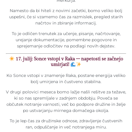
Merkurja.
Namesto da bi hiteli z novimi začetki, bomo veliko bolj
uspešni, če si vzamemo čas za razmislek, pregled starih
načrtov in zbiranje informacij.
To je odličen trenutek za učenje, pisanje, načrtovanje,
urejanje dokumentacije, pomembne pogovore in
sprejemanje odločitev na podlagi novih dejstev.
17. julij: Sonce vstopi v Raka – napetosti se začnejo
umirjati!
Ko Sonce vstopi v znamenje Raka, postane energija veliko
bolj umirjena in čustveno stabilna.
V drugi polovici meseca bomo lažje našli rešitve za težave,
ki so nas spremljale v zadnjem obdobju. Poveča se
občutek notranje varnosti, več bo podpore družine in želje
po ustvarjanju mirnega domačega okolja.
To je lep čas za družinske odnose, zdravljenje čustvenih
ran, odpuščanje in več notranjega miru.