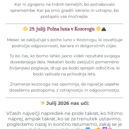
Kar ni zgrajeno na trdnih temeljih, bo potrebovalo
spremembe. Kar pa smo gradili iskreno in vztrajno, bo
postajalo vse močnejše.
29. julij: Polna luna v Kozorogu
Mesec se zaključuje s polno luno v Kozorogu, ki osvetljuje
področje odgovornosti, kariere in dolgoročnih ciljev.
To bo čas, ko bomo lahko jasno videli rezultate svojega
dosedanjega dela. Nekateri bodo zaključili pomembno
življenjsko poglavje, drugi pa bodo sprejeli odločitve, ki
bodo vplivale na prihodnja leta.
Znamenje kozoroga nas opominja, da največje uspehe
dosežemo postopoma, z vztrajnostjo in odgovornostjo.
Julij 2026 nas uči:
Včasih največji napredek ne pride takrat, ko hitimo
naprej, ampak takrat, ko se za trenutek ustavimo,
pogledamo nazaj in končno razumemo, zakaj se je