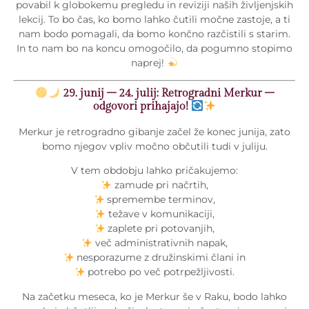
povabil k globokemu pregledu in reviziji naših življenjskih
lekcij. To bo čas, ko bomo lahko čutili močne zastoje, a ti
nam bodo pomagali, da bomo končno razčistili s starim.
In to nam bo na koncu omogočilo, da pogumno stopimo
naprej!
29. junij
– 24. julij: Retrogradni Merkur –
odgovori prihajajo!
Merkur je retrogradno gibanje začel že konec junija, zato
bomo njegov vpliv močno občutili tudi v juliju.
V tem obdobju lahko pričakujemo:
zamude pri načrtih,
spremembe terminov,
težave v komunikaciji,
zaplete pri potovanjih,
več administrativnih napak,
nesporazume z družinskimi člani in
potrebo po več potrpežljivosti.
Na začetku meseca, ko je Merkur še v Raku, bodo lahko