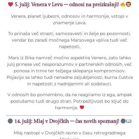
5. julij: Venera v Levu – odnosi na preizkušnji!
Venera, planet ljubezni, odnosov in harmonije, vstopi v
znamenje Leva.
To prinaša več strasti, samozavesti in želje po pozornosti,
vendar bo zaradi močnega Marsovega vpliva tudi več
napetosti.
Mars iz Bika namreč močno aspektira Venero, zato lahko
julij prinese več nesporazumov v partnerskih odnosih, več
ponosa in trme ter težjega sklepanja kompromisov.
Pojavijo se lahko tudi nenadne zaljubljenosti, burna čustva
in napetosti z nadrejenimi ali sodelavci.
V odnosih bo pomembno, da ne reagiramo iz ega, ampak
poslušamo tudi drugo stran. Potrpežljivost bo ključ do
harmonije.
14. julij: Mlaj v Dvojčkih – čas novih spoznanj!
Mlaj nastopi v Dvojčkih ravno v času retrogradnega