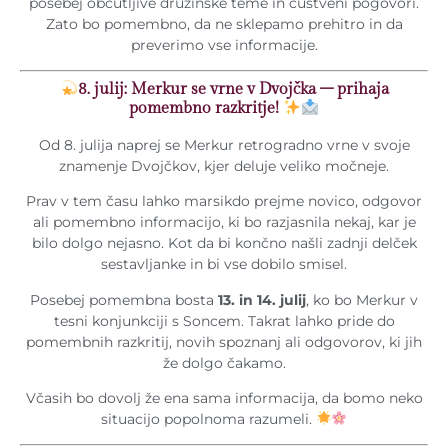
posebej občutljive družinske teme in čustveni pogovori.
Zato bo pomembno, da ne sklepamo prehitro in da
preverimo vse informacije.
8. julij: Merkur se vrne v Dvojčka – prihaja
pomembno razkritje!
Od 8. julija naprej se Merkur retrogradno vrne v svoje
znamenje Dvojčkov, kjer deluje veliko močneje.
Prav v tem času lahko marsikdo prejme novico, odgovor
ali pomembno informacijo, ki bo razjasnila nekaj, kar je
bilo dolgo nejasno. Kot da bi končno našli zadnji delček
sestavljanke in bi vse dobilo smisel.
Posebej pomembna bosta
13. in 14. julij
, ko bo Merkur v
tesni konjunkciji s Soncem. Takrat lahko pride do
pomembnih razkritij, novih spoznanj ali odgovorov, ki jih
že dolgo čakamo.
Včasih bo dovolj že ena sama informacija, da bomo neko
situacijo popolnoma razumeli.