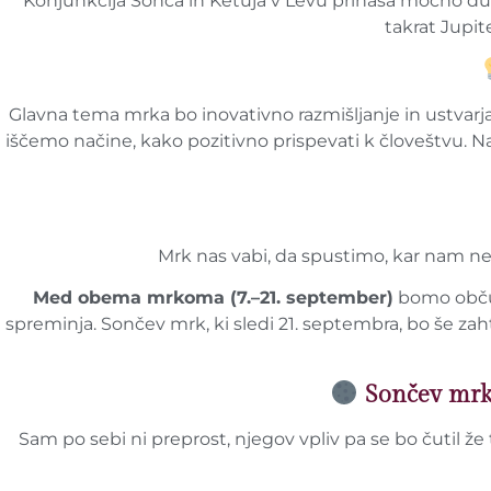
Konjunkcija Sonca in Ketuja v Levu prinaša močno duho
takrat Jupit
Glavna tema mrka bo inovativno razmišljanje in ustvarja
iščemo načine, kako pozitivno prispevati k človeštvu. N
Mrk nas vabi, da spustimo, kar nam ne
Med obema mrkoma (7.–21. september)
bomo občut
spreminja. Sončev mrk, ki sledi 21. septembra, bo še zah
Sončev mrk 
Sam po sebi ni preprost, njegov vpliv pa se bo čutil