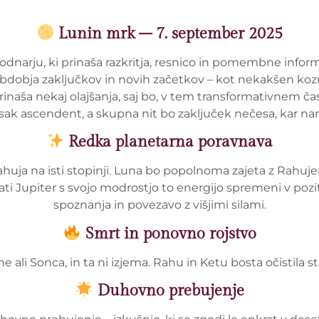
Lunin mrk – 7. september 2025
narju, ki prinaša razkritja, resnico in pomembne infor
bdobja zaključkov in novih začetkov – kot nekakšen kozmi
 prinaša nekaj olajšanja, saj bo, v tem transformativnem 
sak ascendent, a skupna nit bo zaključek nečesa, kar nam
Redka planetarna poravnava
huja na isti stopinji. Luna bo popolnoma zajeta z Rahuje
 hkrati Jupiter s svojo modrostjo to energijo spremeni v poz
spoznanja in povezavo z višjimi silami.
Smrt in ponovno rojstvo
e ali Sonca, in ta ni izjema. Rahu in Ketu bosta očistila s
Duhovno prebujenje