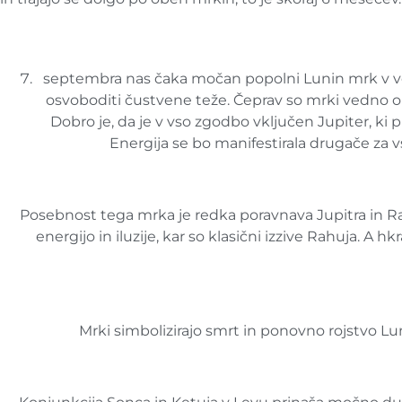
septembra nas čaka močan popolni Lunin mrk v vod
osvoboditi čustvene teže. Čeprav so mrki vedno o
Dobro je, da je v vso zgodbo vključen Jupiter, ki
Energija se bo manifestirala drugače za v
Posebnost tega mrka je redka poravnava Jupitra in Ra
energijo in iluzije, kar so klasični izzive Rahuja. A
Mrki simbolizirajo smrt in ponovno rojstvo Lun