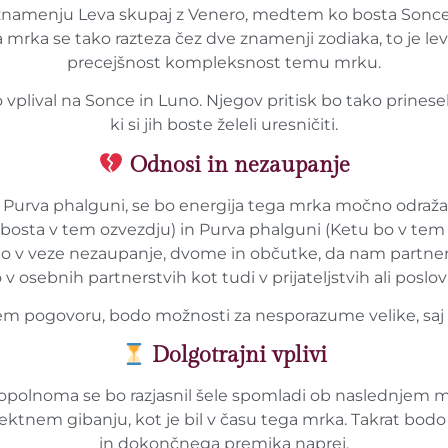
 v znamenju Leva skupaj z Venero, medtem ko bosta Sonce 
a mrka se tako razteza čez dve znamenji zodiaka, to je lev
precejšnost kompleksnost temu mrku.
lival na Sonce in Luno. Njegov pritisk bo tako prinesel ob
ki si jih boste želeli uresničiti.
Odnosi in nezaupanje
in Purva phalguni, se bo energija tega mrka močno odraža
 bosta v tem ozvezdju) in Purva phalguni (Ketu bo v tem o
o v veze nezaupanje, dvome in občutke, da nam partnerji d
v osebnih partnerstvih kot tudi v prijateljstvih ali poslo
nem pogovoru, bodo možnosti za nesporazume velike, saj
Dolgotrajni vplivi
Popolnoma se bo razjasnil šele spomladi ob naslednjem m
direktnem gibanju, kot je bil v času tega mrka. Takrat bod
in dokončnega premika naprej.