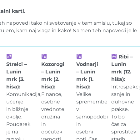
lni karti.
h napovedi tako ni svetovanje v tem smislu, tukaj so
ujem, kam naj vlaga in kako! Namen teh napovedi je le
Ribi –
Strelci –
Kozorogi
Vodnarji
Lunin
Lunin
– Lunin
– Lunin
mrk (12.
mrk (3.
mrk (2.
mrk (1.
hiša):
hiša):
hiša):
hiša):
Introspekcij
Komunikacija,
Finance,
Velike
sanje in
učenje
osebne
spremembe
duhovne
in bližnje
vrednote,
v
prakse.
okolje.
družina
samopodobi
To bo
Poudarek
in
in
čas za
je na
občutek
osebni
sprostitev
razvoju
varnosti
poti. Čas
starih