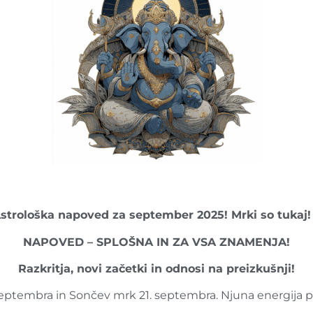
strološka napoved za september 2025! Mrki so tukaj!
NAPOVED – SPLOŠNA IN ZA VSA ZNAMENJA!
Razkritja, novi začetki in odnosi na preizkušnji!
embra in Sončev mrk 21. septembra. Njuna energija pa se 
.