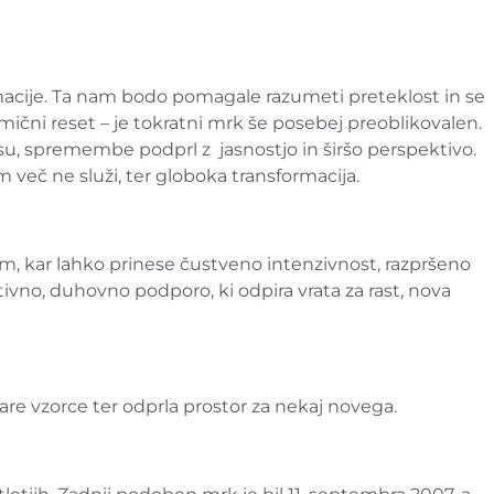
macije. Ta nam bodo pomagale razumeti preteklost in se
čni reset – je tokratni mrk še posebej preoblikovalen.
času, spremembe podprl z jasnostjo in širšo perspektivo.
 več ne služi, ter globoka transformacija.
m, kar lahko prinese čustveno intenzivnost, razpršeno
itivno, duhovno podporo, ki odpira vrata za rast, nova
tare vzorce ter odprla prostor za nekaj novega.