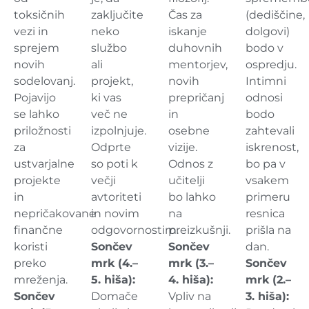
toksičnih
zaključite
Čas za
(dediščine,
vezi in
neko
iskanje
dolgovi)
sprejem
službo
duhovnih
bodo v
novih
ali
mentorjev,
ospredju.
sodelovanj.
projekt,
novih
Intimni
Pojavijo
ki vas
prepričanj
odnosi
se lahko
več ne
in
bodo
priložnosti
izpolnjuje.
osebne
zahtevali
za
Odprte
vizije.
iskrenost,
ustvarjalne
so poti k
Odnos z
bo pa v
projekte
večji
učitelji
vsakem
in
avtoriteti
bo lahko
primeru
nepričakovane
in novim
na
resnica
finančne
odgovornostim.
preizkušnji.
prišla na
koristi
Sončev
Sončev
dan.
preko
mrk (4.–
mrk (3.–
Sončev
mreženja.
5. hiša):
4. hiša):
mrk (2.–
Sončev
Domače
Vpliv na
3. hiša):