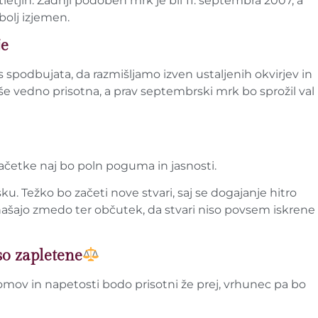
etjih. Zadnji podoben mrk je bil 11. septembra 2007, a
bolj izjemen.
je
 spodbujata, da razmišljamo izven ustaljenih okvirjev in
še vedno prisotna, a prav septembrski mrk bo sprožil val
ačetke naj bo poln poguma in jasnosti.
 Težko bo začeti nove stvari, saj se dogajanje hitro
rinašajo zmedo ter občutek, da stvari niso povsem iskrene
o zapletene
mov in napetosti bodo prisotni že prej, vrhunec pa bo