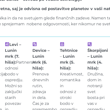
na, saj je odvisna od postavitve planetov v vaši nata
lka in da ne svetujem glede finančnih zadeve. Namen te
 ne sprejemam nobene odgovornosti, ker nikomur ne svet
Levi –
Lunin
Device –
Tehtnice
Škorpijoni
mrk (7.
Lunin
–
Lunin
– Lunin
hiša):
Partnerski
mrk (6.
mrk (5.
mrk (4.
odnosi
hiša):
hiša):
hiša):
ija,
bodo v
Prenova
Kreativnost,
Družina,
ospredju.
dnevnih
romantika
dom in
Možni so
rutin,
in
notranji
zaključki
zdravja
odnosi z
svet
starih
in dela.
otroki
bosta pri
povezav
Čas je za
bodo v
vas v
e
in
spremembo
ospredju.
ospredju.