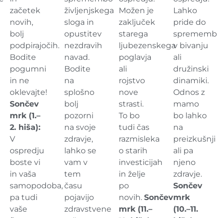
začetek
življenjskega
Možen je
Lahko
novih,
sloga in
zaključek
pride do
bolj
opustitev
starega
sprememb
podpirajočih.
nezdravih
ljubezenskega
v bivanju
Bodite
navad.
poglavja
ali
pogumni
Bodite
ali
družinski
in ne
na
rojstvo
dinamiki.
oklevajte!
splošno
nove
Odnos z
Sončev
bolj
strasti.
mamo
mrk (1.–
pozorni
To bo
bo lahko
2. hiša):
na svoje
tudi čas
na
V
zdravje,
razmisleka
preizkušnji
ospredju
lahko se
o starih
ali pa
boste vi
vam v
investicijah
njeno
in vaša
tem
in želje
zdravje.
samopodoba,
času
po
Sončev
pa tudi
pojavijo
novih.
Sončev
mrk
vaše
zdravstvene
mrk (11.–
(10.–11.