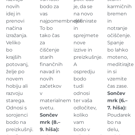
novih
bodo za
je, da se
karmičnih
idej in
vas
na novo
bremen
prenovi
najpomembnejše.
definirate
in
načina
To bo
in
notranje
izražanja.
tako čas
sprejmete
očiščenje.
Veliko
za
nove
Spanje
bo
čiščenje
izzive in
bo lahko
krajših
starih
preizkušnje.
moteno,
potovanj,
finančnih
A
meditirajte
želje po
navad in
ospredju
in si
novem
novih
bodo
vzemite
hobiju ali
začetkov
tudi
čas zase.
razvoju
v
odnosi
Sončev
starega.
materialnem
ter vaša
mrk (6.–
Odnosi s
svetu.
odločitev,
7. hiša):
sorojenci
Sončev
koliko
Poudarek
bodo na
mrk (8.–
vam
bo na
preizkušnji.
9. hiša):
bodo v
delu,