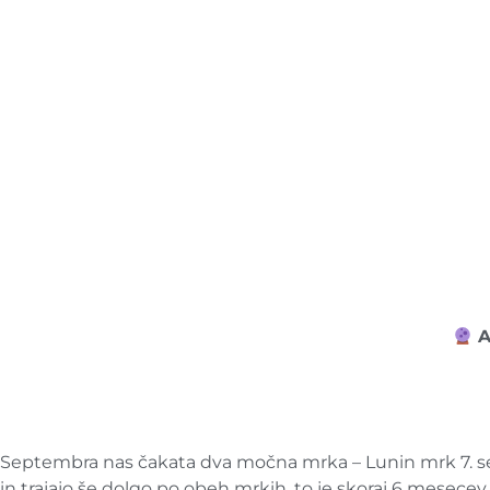
A
Septembra nas čakata dva močna mrka – Lunin mrk 7. sept
in trajajo še dolgo po obeh mrkih, to je skoraj 6 mesecev