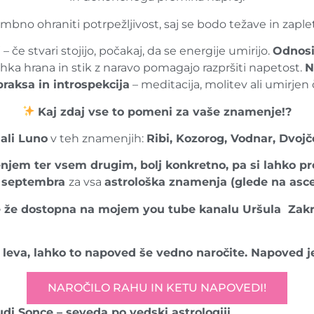
no ohraniti potrpežljivost, saj se bodo težave in zaplet
j
– če stvari stojijo, počakaj, da se energije umirijo.
Odnosi
ahka hrana in stik z naravo pomagajo razpršiti napetost.
N
raksa in introspekcija
– meditacija, molitev ali umirjen 
Kaj zdaj vse to pomeni za vaše znamenje!?
ali Luno
v teh znamenjih:
Ribi, Kozorog, Vodnar, Dvojče
njem ter vsem drugim, bolj konkretno, pa si lahko p
a septembra
za vsa
astrološka znamenja (glede na asce
že dostopna na mojem you tube kanalu Uršula Zakrajše
leva, lahko to napoved še vedno naročite. Napoved j
NAROČILO RAHU IN KETU NAPOVEDI!
i Sonce – seveda po vedski astrologiji.