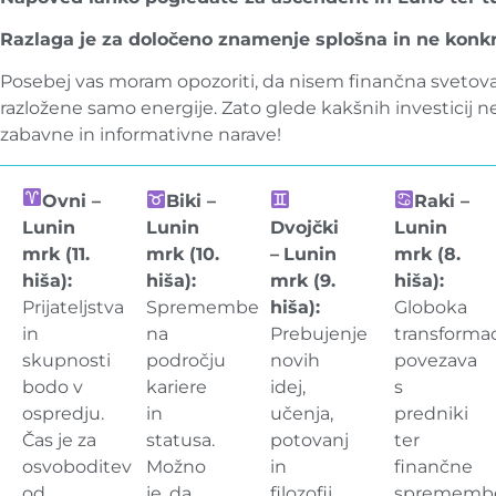
Razlaga je za določeno znamenje splošna in ne konkret
Posebej vas moram opozoriti, da nisem finančna svetova
razložene samo energije. Zato glede kakšnih investicij
zabavne in informativne narave!
Ovni –
Biki –
Raki –
Lunin
Lunin
Dvojčki
Lunin
mrk (11.
mrk (10.
–
Lunin
mrk (8.
hiša):
hiša):
mrk (9.
hiša):
Prijateljstva
Spremembe
hiša):
Globoka
in
na
Prebujenje
transformac
skupnosti
področju
novih
povezava
bodo v
kariere
idej,
s
ospredju.
in
učenja,
predniki
Čas je za
statusa.
potovanj
ter
osvoboditev
Možno
in
finančne
od
je, da
filozofij.
sprememb