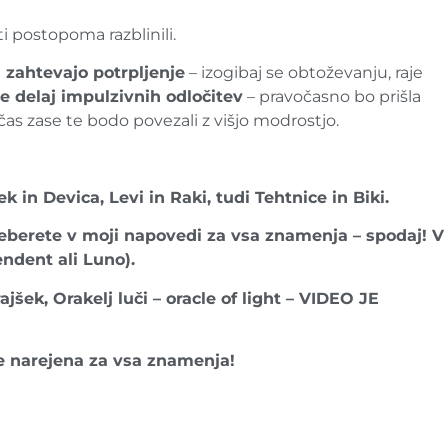
i postopoma razblinili.
 zahtevajo potrpljenje
– izogibaj se obtoževanju, raje
e delaj impulzivnih odločitev
– pravočasno bo prišla
čas zase te bodo povezali z višjo modrostjo.
k in Devica, Levi in Raki, tudi Tehtnice in Biki.
reberete v moji napovedi za vsa znamenja – spodaj! V
ndent ali Luno).
k, Orakelj luči – oracle of light – VIDEO JE
e narejena za vsa znamenja!