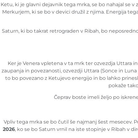
Ketu, ki je glavni dejavnik tega mrka, se bo nahajal se
Merkurjem, ki se bo v devici družil z njima. Energija teg
Saturn, ki bo takrat retrograden v Ribah, bo neposredno vp
Ker je Venera vpletena v ta mrk ter ozvezdja Uttara 
zaupanja in povezanosti, ozvezdji Uttara (Sonce in Luna
to bo povezano z Ketujevo energijo in bo lahko prinesl
pokaže tako 
Čeprav boste imeli željo po iskre
Vpliv tega mrka se bo čutil še najmanj šest mesecev. 
2026
, ko se bo Saturn vrnil na iste stopinje v Ribah v 