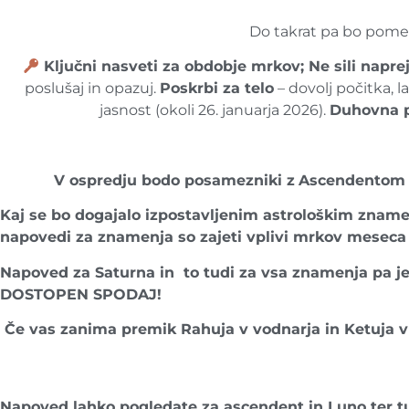
Do takrat pa bo pomemb
Ključni nasveti za obdobje mrkov;
Ne sili napre
poslušaj in opazuj.
Poskrbi za telo
– dovolj počitka, l
jasnost (okoli 26. januarja 2026).
Duhovna p
V ospredju bodo posamezniki z
Ascendentom 
Kaj se bo dogajalo izpostavljenim astrološkim zname
napovedi za znamenja so zajeti vplivi mrkov mesec
Napoved za Saturna in to tudi za vsa znamenja pa je 
DOSTOPEN SPODAJ!
Če vas zanima premik Rahuja v vodnarja in Ketuja v 
Napoved lahko pogledate za ascendent in Luno ter tud