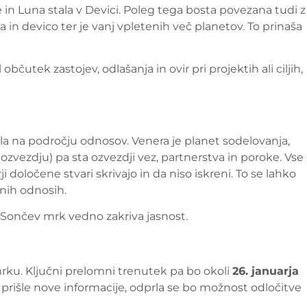
in Luna stala v Devici. Poleg tega bosta povezana tudi z
a in devico ter je vanj vpletenih več planetov. To prinaša
čutek zastojev, odlašanja in ovir pri projektih ali ciljih,
la na področju odnosov. Venera je planet sodelovanja,
zvezdju) pa sta ozvezdji vez, partnerstva in poroke. Vse
oločene stvari skrivajo in da niso iskreni. To se lahko
vnih odnosih.
 Sončev mrk vedno zakriva jasnost.
rku. Ključni prelomni trenutek pa bo okoli
26. januarja
o prišle nove informacije, odprla se bo možnost odločitve