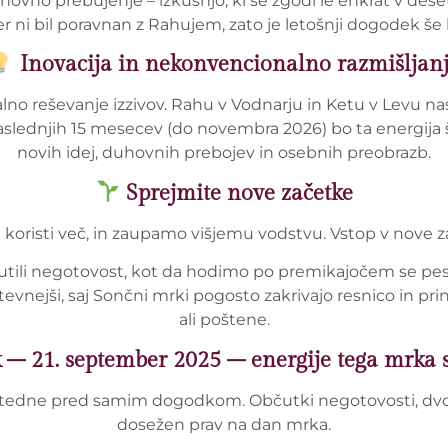
vno prebujenje – izkušnjo, ki se zgodi le enkrat v desetl
er ni bil poravnan z Rahujem, zato je letošnji dogodek še 
Inovacija in nekonvencionalno razmišljan
lno reševanje izzivov. Rahu v Vodnarju in Ketu v Levu nas
aslednjih 15 mesecev (do novembra 2026) bo ta energija 
novih idej, duhovnih prebojev in osebnih preobrazb.
Sprejmite nove začetke
 koristi več, in zaupamo višjemu vodstvu. Vstop v nove z
ili negotovost, kot da hodimo po premikajočem se pesku.
tevnejši, saj Sončni mrki pogosto zakrivajo resnico in p
ali poštene.
– 21. september 2025 – energije tega mrka s
 že tedne pred samim dogodkom. Občutki negotovosti, dvo
dosežen prav na dan mrka.