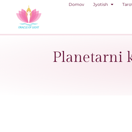
Domov
Jyotish
Taro
Planetarni k