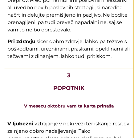
prepirov. Pred pomembnimi poslovnimi sestanki
ali uvedbo novih poslovnih strategij, si naredite
načrt in delujte premišljeno in pazljivo. Ne bodite
prenagljeni, pa tudi preveč napadalni ne, saj se
vam to ne bo obrestovalo.
Pri zdravju
sicer dobro zdravje, lahko pa težave s
poškodbami, urezninami, praskami, opeklinami ali
težavami z dihanjem, lahko tudi pritiskom.
3
POPOTNIK
V mesecu oktobru vam ta karta prinaša
V ljubezni
vztrajanje v neki vezi ter iskanje rešitev
za njeno dobro nadaljevanje. Tako