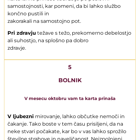
samostojnosti, kar pomeni, da bi lahko službo
končno pustili in
zakorakali na samostojno pot.
Pri zdravju
težave s težo, prekomerno debelostjo
ali suhostjo, na splošno pa dobro
zdravje.
5
BOLNIK
V mesecu oktobru vam ta karta prinaša
V ljubezni
mirovanje, lahko občutke nemoči in
čakanje. Tako boste v tem času prisiljeni, da na
neke stvari počakate, kar bo v vas lahko sprožilo
številne strahove in naveličanost. Neizpolnjeni