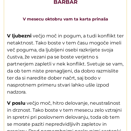
BARBAR
V mesecu oktobru vam ta karta prinaša
V ljubezni
večjo moč in pogum, a tudi konflikt ter
netaktnost. Tako boste v tem času mogoče imeli
več poguma, da ljubljeni osebi razkrijete svoja
čustva, že vezani pa se boste verjetno s
partnerjem zapletli v nek konflikt. Svetuje se vam,
da ob tem niste prenagljeni, da dobro razmislite
ter da si naredite dober načrt, saj bodo v
nasprotnem primeru stvari lahko ušle izpod
nadzora.
V poslu
večjo moč, hitro delovanje, neustrašnost
in drznost. Tako boste v tem mesecu zelo vztrajni
in spretni pri poslovnem delovanju, toda ob tem
se morate paziti nepredvidljivih zapletov in