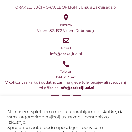
ORAKELJ LUČI – ORACLE OF LIGHT, Uršula Zakrajšek s.p.
Naslov
Videm 82, 1312 Videm Dobrepolje
Email
info@orakeljluci.si
Telefon
041 367 342
V kolikor vas karkoli dodatno zanima glede šole, tečajev ali svetovanj,
mi pišite na
info@orakeljluci.si
Vsi naši teksti so avtorsko delo in so predmet avtorske zaščite ali druge
pravne oblike zaščite intelektualne lastnine. Prav tako to velja za
Na našem spletnem mestu uporabljamo piškotke, da
programe in njihova imena ter naslove. Zato ta besedila, tekste, dela
vam zagotovimo najbolj ustrezno uporabniško
besedil ali sporočil in informacij ni dovoljeno prepisovati, razmnoževati
izkušnjo.
ali kakor koli drugače razširjati v komercialne namene.
Sprejeti piškotki bodo uporabljeni ob vašem