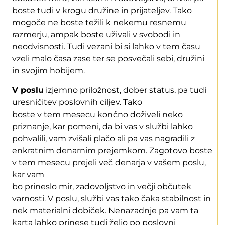
boste tudi v krogu družine in prijateljev. Tako
mogoče ne boste težili k nekemu resnemu
razmerju, ampak boste uživali v svobodi in
neodvisnosti. Tudi vezani bi si lahko v tem času
vzeli malo časa zase ter se posvečali sebi, družini
in svojim hobijem.
V poslu
izjemno priložnost, dober status, pa tudi
uresničitev poslovnih ciljev. Tako
boste v tem mesecu končno doživeli neko
priznanje, kar pomeni, da bi vas v službi lahko
pohvalili, vam zvišali plačo ali pa vas nagradili z
enkratnim denarnim prejemkom. Zagotovo boste
v tem mesecu prejeli več denarja v vašem poslu,
kar vam
bo prineslo mir, zadovoljstvo in večji občutek
varnosti. V poslu, službi vas tako čaka stabilnost in
nek materialni dobiček. Nenazadnje pa vam ta
karta lahko prinese tudi željo po poslovni