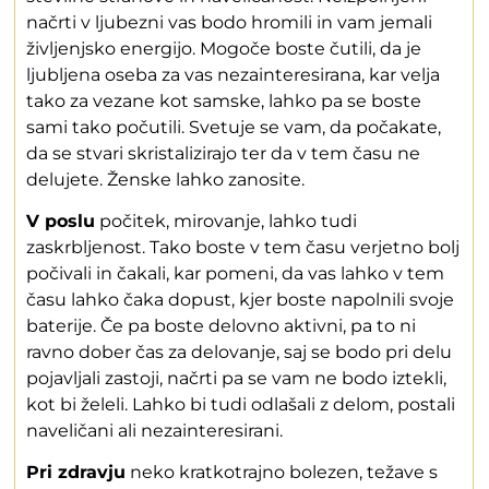
načrti v ljubezni vas bodo hromili in vam jemali
življenjsko energijo. Mogoče boste čutili, da je
ljubljena oseba za vas nezainteresirana, kar velja
tako za vezane kot samske, lahko pa se boste
sami tako počutili. Svetuje se vam, da počakate,
da se stvari skristalizirajo ter da v tem času ne
delujete. Ženske lahko zanosite.
V poslu
počitek, mirovanje, lahko tudi
zaskrbljenost. Tako boste v tem času verjetno bolj
počivali in čakali, kar pomeni, da vas lahko v tem
času lahko čaka dopust, kjer boste napolnili svoje
baterije. Če pa boste delovno aktivni, pa to ni
ravno dober čas za delovanje, saj se bodo pri delu
pojavljali zastoji, načrti pa se vam ne bodo iztekli,
kot bi želeli. Lahko bi tudi odlašali z delom, postali
naveličani ali nezainteresirani.
Pri zdravju
neko kratkotrajno bolezen, težave s