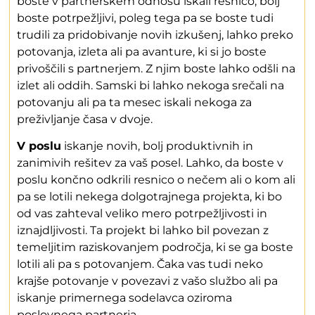
boste v partnerskem odnosu iskali resnico, bolj
boste potrpežljivi, poleg tega pa se boste tudi
trudili za pridobivanje novih izkušenj, lahko preko
potovanja, izleta ali pa avanture, ki si jo boste
privoščili s partnerjem. Z njim boste lahko odšli na
izlet ali oddih. Samski bi lahko nekoga srečali na
potovanju ali pa ta mesec iskali nekoga za
preživljanje časa v dvoje.
V poslu
iskanje novih, bolj produktivnih in
zanimivih rešitev za vaš posel. Lahko, da boste v
poslu končno odkrili resnico o nečem ali o kom ali
pa se lotili nekega dolgotrajnega projekta, ki bo
od vas zahteval veliko mero potrpežljivosti in
iznajdljivosti. Ta projekt bi lahko bil povezan z
temeljitim raziskovanjem področja, ki se ga boste
lotili ali pa s potovanjem. Čaka vas tudi neko
krajše potovanje v povezavi z vašo službo ali pa
iskanje primernega sodelavca oziroma
poslovnega partnerja.