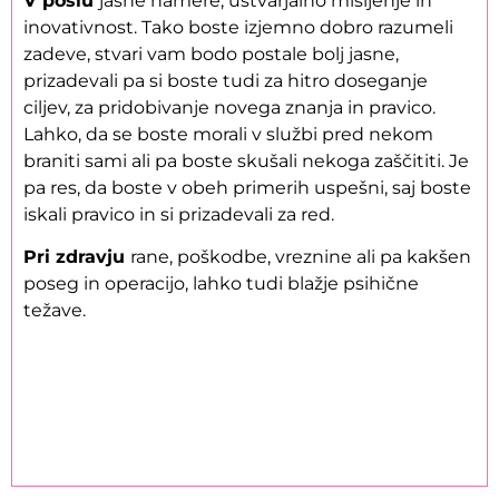
V poslu
jasne namere, ustvarjalno mišljenje in
inovativnost. Tako boste izjemno dobro razumeli
zadeve, stvari vam bodo postale bolj jasne,
prizadevali pa si boste tudi za hitro doseganje
ciljev, za pridobivanje novega znanja in pravico.
Lahko, da se boste morali v službi pred nekom
braniti sami ali pa boste skušali nekoga zaščititi. Je
pa res, da boste v obeh primerih uspešni, saj boste
iskali pravico in si prizadevali za red.
Pri zdravju
rane, poškodbe, vreznine ali pa kakšen
poseg in operacijo, lahko tudi blažje psihične
težave.