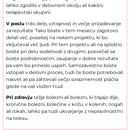
lahko zgodilo v delovnem okolju ali kakšni
terapevtski skupini.
V poslu
trdo delo, vztrajnost in večje prizadevanje
za rezultate. Tako boste v tem mesecu zagotovo
delali več, posebej na nekem projektu, ki bo
vključeval več ljudi. Pri tem projektu ali na splošno
boste pri delu sodelovali z drugimi, posvečali se
boste podrobnostim, zaupanje v dobre rezultate
pa vam bo prineslo uspeh. Samozavestno boste
vstopali v delovni proces, tudi če boste potrebovali
nasvet ali pa zahtevali večjo sorazmernost plačila
glede na vaš vložen trud.
Pri zdravju
težje bolezni ali bolezni, ki trajajo dlje,
kronične bolezni, bolečine v križu, v kolenih, nogah
ali rokah, lahko pa tudi ukvarjanje z nepravilnostmi
na telesu.