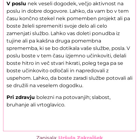
V poslu
nek veseli dogodek, večjo aktivnost na
poslu in dobre dogovore. Lahko, da vam bo v tem
času končno stekel nek pomemben projekt ali pa
boste želeli spremeniti svoje delo ali celo
zamenjati službo. Lahko vas doleti ponudba iz
tujine ali pa kakšna druga pomembna
sprememba, ki se bo dotikala vaše službe, posla. V
poslu boste v tem času izjemno učinkoviti, delali
boste hitro in več stvari hkrati, poleg tega pa se
boste učinkovito odločali in napredovali z
uspehom. Lahko, da boste zaradi službe potovali ali
se družili na veselem dogodku.
Pri zdravju
bolezni na potovanjih; slabost,
bruhanje ali vrtoglavico.
Zapisala:
Uršula Zakrajšek