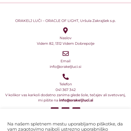
ORAKELJ LUČI – ORACLE OF LIGHT, Uršula Zakrajšek s.p.
Naslov
Videm 82, 1312 Videm Dobrepolje
Email
info@orakeljluci.si
Telefon
041 367 342
V kolikor vas karkoli dodatno zanima glede šole, tečajev ali svetovanj,
mi pišite na
info@orakeljluci.si
Vsi naši teksti so avtorsko delo in so predmet avtorske zaščite ali druge
pravne oblike zaščite intelektualne lastnine. Prav tako to velja za
Na našem spletnem mestu uporabljamo piškotke, da
programe in njihova imena ter naslove. Zato ta besedila, tekste, dela
vam zagotovimo najbolj ustrezno uporabniško