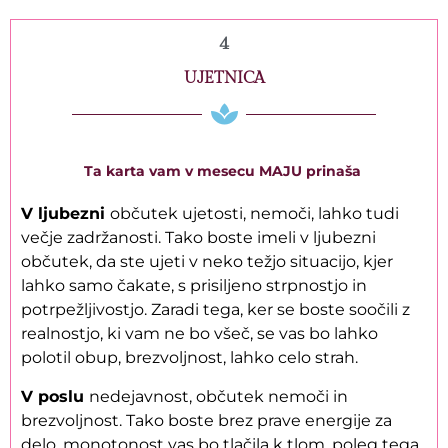
4
UJETNICA
Ta karta vam v mesecu MAJU prinaša
V ljubezni
občutek ujetosti, nemoči, lahko tudi
večje zadržanosti. Tako boste imeli v ljubezni
občutek, da ste ujeti v neko težjo situacijo, kjer
lahko samo čakate, s prisiljeno strpnostjo in
potrpežljivostjo. Zaradi tega, ker se boste soočili z
realnostjo, ki vam ne bo všeč, se vas bo lahko
polotil obup, brezvoljnost, lahko celo strah.
V poslu
nedejavnost, občutek nemoči in
brezvoljnost. Tako boste brez prave energije za
delo, monotonost vas bo tlačila k tlom, poleg tega