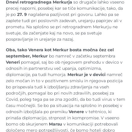
Dnevi retrogradnega Merkurja
so drugače lahko vseeno
precej naporni, posebej kar se tiče komunikacije, tako, da
je po
27. 9
naglašena pazljivost pri govoru. Lahko pa se
zaplete tudi pri poslovnih zadevah, urejanju papirjev ali v
prometu. Na splošno se pri retrogradnem Merkurju ne
svetuje, da začenjate kaj na novo, se pa svetuje
pospravljanje in urejanje za nazaj.
Oba, tako Venera kot Merkur bosta močna čez cel
september, Merkur
bo namreč v začetku septembra
Veneri
pomagal, saj bo ob njegovem prehodu v devico v
odnosih in partnerstvu več upanja, optimizma,
diplomacije, pa tudi humorja.
Merkur je v devici
namreč
zelo močan in to v pozitivnem smislu in njegova pozicija
bo prispevala tudi k izboljšanju zdravljenja na vseh
področjih, pomagal bo pri novih zdravilih, posebej za
Covid, poleg tega pa se zna zgoditi, da bo tudi virus v tem
času močnejši. Se bo pa situacija na splošno in posebej v
odnosih izboljšala po premiku
Venere
v tehtnico, ki
prinaša diplomacijo, strpnost in kompromise. V vseeno
bomo ob skurjenem
Marsu
v komunikaciji potrebovali
določeno mero potrpežljivosti, če bomo hoteli dobro