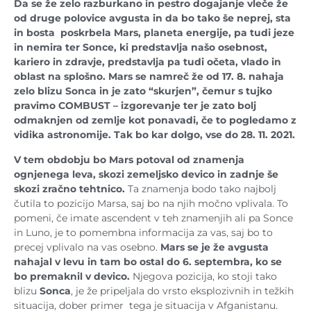
Da se že zelo razburkano in pestro dogajanje vleče že
od druge polovice avgusta in da bo tako še neprej, sta
in bosta poskrbela Mars, planeta energije, pa tudi jeze
in nemira ter Sonce, ki predstavlja našo osebnost,
kariero in zdravje, predstavlja pa tudi očeta, vlado in
oblast na splošno. Mars se namreč že od 17. 8. nahaja
zelo blizu Sonca in je zato “skurjen”, čemur s tujko
pravimo COMBUST – izgorevanje ter je zato bolj
odmaknjen od zemlje kot ponavadi, če to pogledamo z
vidika astronomije. Tak bo kar dolgo, vse do 28. 11. 2021.
V tem obdobju bo Mars potoval od znamenja
ognjenega leva, skozi zemeljsko devico in zadnje še
skozi zračno tehtnico.
Ta znamenja bodo tako najbolj
čutila to pozicijo Marsa, saj bo na njih močno vplivala. To
pomeni, če imate ascendent v teh znamenjih ali pa Sonce
in Luno, je to pomembna informacija za vas, saj bo to
precej vplivalo na vas osebno.
Mars se je že avgusta
nahajal v levu in tam bo ostal do 6. septembra, ko se
bo premaknil v devico.
Njegova pozicija, ko stoji tako
blizu
Sonca
, je že pripeljala do vrsto eksplozivnih in težkih
situacija, dober primer tega je situacija v Afganistanu.