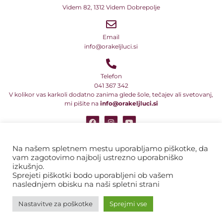
Videm 82, 1312 Videm Dobrepolje
Email
info@orakeljluci.si
Telefon
041 367 342
V kolikor vas karkoli dodatno zanima glede šole, tečajev ali svetovanj,
mi pišite na
info@orakeljluci.si
Vsi naši teksti so avtorsko delo in so predmet avtorske zaščite ali druge
pravne oblike zaščite intelektualne lastnine. Prav tako to velja za
Na našem spletnem mestu uporabljamo piškotke, da
programe in njihova imena ter naslove. Zato ta besedila, tekste, dela
vam zagotovimo najbolj ustrezno uporabniško
besedil ali sporočil in informacij ni dovoljeno prepisovati, razmnoževati
izkušnjo.
ali kakor koli drugače razširjati v komercialne namene.
Sprejeti piškotki bodo uporabljeni ob vašem
naslednjem obisku na naši spletni strani
Pravno obvestilo
Nastavitve za poškotke
Sprejmi vse