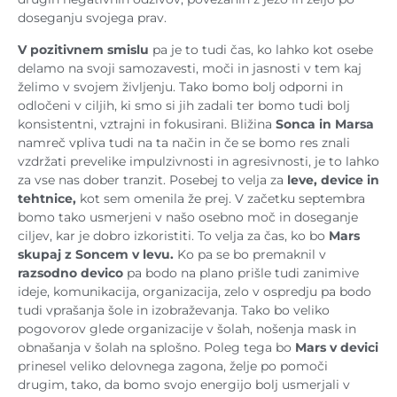
doseganju svojega prav.
V pozitivnem smislu
pa je to tudi čas, ko lahko kot osebe
delamo na svoji samozavesti, moči in jasnosti v tem kaj
želimo v svojem življenju. Tako bomo bolj odporni in
odločeni v ciljih, ki smo si jih zadali ter bomo tudi bolj
konsistentni, vztrajni in fokusirani. Bližina
Sonca in Marsa
namreč vpliva tudi na ta način in če se bomo res znali
vzdržati prevelike impulzivnosti in agresivnosti, je to lahko
za vse nas dober tranzit. Posebej to velja za
leve, device in
tehtnice,
kot sem omenila že prej. V začetku septembra
bomo tako usmerjeni v našo osebno moč in doseganje
ciljev, kar je dobro izkoristiti. To velja za čas, ko bo
Mars
skupaj z Soncem v levu.
Ko pa se bo premaknil v
razsodno devico
pa bodo na plano prišle tudi zanimive
ideje, komunikacija, organizacija, zelo v ospredju pa bodo
tudi vprašanja šole in izobraževanja. Tako bo veliko
pogovorov glede organizacije v šolah, nošenja mask in
obnašanja v šolah na splošno. Poleg tega bo
Mars v devici
prinesel veliko delovnega zagona, želje po pomoči
drugim, tako, da bomo svojo energijo bolj usmerjali v