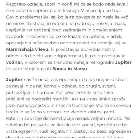
Razgreto ozračje, spori in konflikti pa se bodo nadaljevali
še v začetek septembra in kasneje. V ospredju bo tudi
Covid problematika, saj bo le-ta povezava prinesla še več
nemirov, frustracij in odpora na področju nošenja mask,
cepljenja ter groženj pred zapiranjem in omejevanjem
svobode. Predvsem se bo to kazalo na pritisku vlad do
opozarjanja naše osebne odgovornosti do zdravja, saj se
Mars nahaja v levu,
ki predstavlja individualnost v
odnosu do kolektivne odgovornosti, ki pa jo predstavlja
vodnar,
v katerem se trenutno nahaja retrogradni
Jupiter
in kateri stoji naproti
Soncu in Marsu
.
Jupiter
nas že nekaj čas opominja, da naj urejamo stvari
za nazaj in da naj bomo v odnosu do drugih, strpni,
potrpežljivi in humani. Kot posamezniki smo tako
prisiljeni se podrediti množici, kar pa v nas lahko sproža
jezo, nezadovoljstvo in močne frustracije. Vse to se seveda
izraža in se še bo v odporu do vladnih zahtev, proti
katerim se vršijo demonstracije nezadovoljnih množic. Na
splošno bo po svetu veliko eksplozivnosti, sprožala se bo
vrsta ognjenih, tudi negativnih čustev, od besa, agresije in
drugih negativnih odzivov, povezanih z jezo in željo po