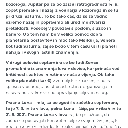
kozoroga, Jupiter pa se bo zaradi retrogradnosti 14. 9.
zopet premaknil nazaj iz vodnarja v kozoroga in se tu
pridružil Saturnu. To bo tako čas, da se še vedno
ozremo nazaj in popravimo ali uredimo stvari iz
preteklosti. Posebej v povezavi s poslom, službo in
kariero. Ob tem nam bo v veliko pomoč dobra
planetarna postavitev in moč tako Merkurja, Venere
kot tudi Saturna, saj se bodo v tem času vsi ti planeti
nahajali v svojih lastnih znamenjih.
V drugi polovici septembra se bo tudi Sonce
premaknilo iz znamenja leva v devico, kar prinaša več
kritičnosti, zahtev in rutine v naša življenja. Ob tako
veliko planetih (kar 6)
v zemeljskih znamenjih bo na
splošno v ospredju praktičnost, rutina, organizacija in
naravnanost v konkretno opravljanje ciljev in nalog.
Prazna Luna – mlaj se bo zgodil v začetku septembra,
to je 7. 9. in to v levu, polna Luna – ščip, pa v ribah in to
21. 9. 2021.
Prazna Luna v levu
naj bo priložnost, da
začnemo postavljati konkretne cilje v svojem življenju, ki
imajo osnovo v individualni realizaciji naših želja. To je čas