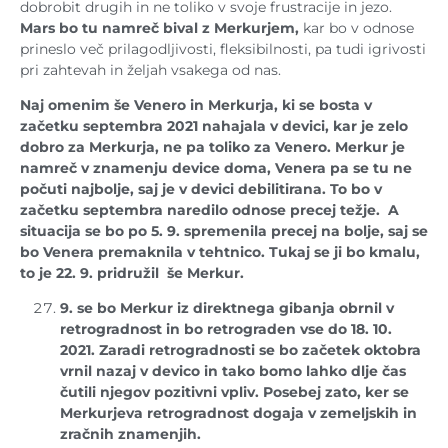
dobrobit drugih in ne toliko v svoje frustracije in jezo.
Mars bo tu namreč bival z Merkurjem,
kar bo v odnose
prineslo več prilagodljivosti, fleksibilnosti, pa tudi igrivosti
pri zahtevah in željah vsakega od nas.
Naj omenim še Venero in Merkurja, ki se bosta v
začetku septembra 2021 nahajala v devici, kar je zelo
dobro za Merkurja, ne pa toliko za Venero. Merkur je
namreč v znamenju device doma, Venera pa se tu ne
počuti najbolje, saj je v devici debilitirana. To bo v
začetku septembra naredilo odnose precej težje. A
situacija se bo po 5. 9. spremenila precej na bolje, saj se
bo Venera premaknila v tehtnico. Tukaj se ji bo kmalu,
to je 22. 9. pridružil še Merkur.
9. se bo Merkur iz direktnega gibanja obrnil v
retrogradnost in bo retrograden vse do 18. 10.
2021. Zaradi retrogradnosti se bo začetek oktobra
vrnil nazaj v devico in tako bomo lahko dlje čas
čutili njegov pozitivni vpliv. Posebej zato, ker se
Merkurjeva retrogradnost dogaja v zemeljskih in
zračnih znamenjih.