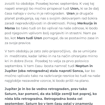
zvoziti to obdobje. Posebej konec septembra. K vsej tej
napeti energiji bo močno prispeval tudi
Uran,
ki se že dalj
časa nahaja v ovnu in je retrograden.
Uran
je drugače
planet prebujenja, saj nas s svojim delovanjem rad šokira
zaradi nepredvidljivosti in direktnosti. Poleg
Merkurja in
Marsa
bo tako tudi on bo vplival na naše odnose, ki bodo
pod njegovim vplivom bolj ognjeviti in strastni. Nam pa
bo, kot
Mars tudi Uran
pomagal, da se postavimo zase in
za svoje pravice.
V tem obdobju je zato zelo priporočljivo, da se umirjate
in meditirate, kadar lahko in na ta način ohranjate mirno
kri in dobre živce. Posebej to velja za prvo polovico
septembra. V tem času bosta namreč tudi
Neptun in
Jupiter (oba retrogradna) stala naproti Sonca,
kar bo
močno vplivalo tako na razkrivanje resnice ko tudi na naše
najgloblje nezavedne vzorce, ki bodo prišli na plano.
Jupiter je in bo še vedno retrograden, prav tako
Saturn, kar pomeni, da sta bližje zemlji kot poprej, ko
nista bila retrogradna. Retrogradna bosta cel
september. Saturn bo v tem času ostal v znamenju