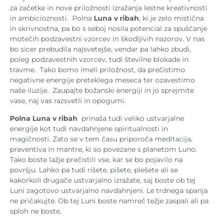
za začetke in nove priložnosti izražanja lestne kreativnosti
in ambicioznosti. Polna
Luna v ribah
, ki je zelo mistična
in skrivnostna, pa bo s seboj nosila potencial za spuščanje
motečih podzavestni vzorcev in škodljivih nazorov. V nas
bo sicer prebudila najsvetejše, vendar pa lahko zbudi,
poleg podzavestnih vzorcev, tudi številne blokade in
travme. Tako bomo imeli priložnost, da prečistimo
negativne energije preteklega meseca ter ozavestimo
naše iluzije. Zaupajte božanski energiji in jo sprejmite
vase, naj vas razsvetli in opogumi.
Polna Luna v ribah
prinaša tudi veliko ustvarjalne
energije kot tudi navdahnjene spiritualnosti in
magičnosti. Zato se v tem času priporoča meditacija,
preventiva in mantre, ki so povezane s planetom Luno.
Tako boste lažje prečistili vse, kar se bo pojavilo na
površju. Lahko pa tudi rišete, pišete, plešete ali se
kakorkoli drugače ustvarjalno izražate, saj boste ob tej
Luni zagotovo ustvarjalno navdahnjeni. Le trdnega spanja
ne pričakujte. Ob tej Luni boste namreč težje zaspali ali pa
sploh ne boste.