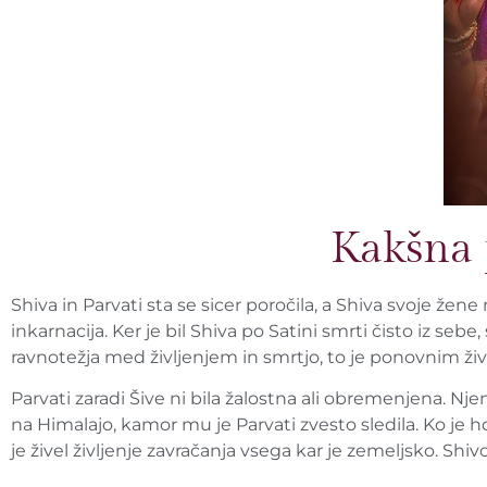
Kakšna 
Shiva in Parvati sta se sicer poročila, a Shiva svoje žen
inkarnacija. Ker je bil Shiva po Satini smrti čisto iz sebe
ravnotežja med življenjem in smrtjo, to je ponovnim živ
Parvati zaradi Šive ni bila žalostna ali obremenjena. Nj
na Himalajo, kamor mu je Parvati zvesto sledila. Ko je hodi
je živel življenje zavračanja vsega kar je zemeljsko. Sh