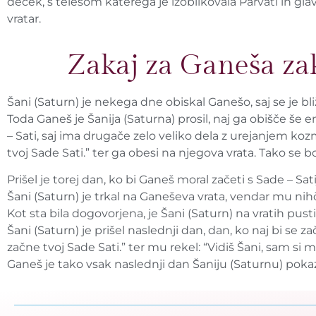
deček, s telesom katerega je izoblikovala Parvati in gla
vratar.
Zakaj za Ganeša za
Šani (Saturn) je nekega dne obiskal Ganešo, saj se je bli
Toda Ganeš je Šanija (Saturna) prosil, naj ga obišče še 
– Sati, saj ima drugače zelo veliko dela z urejanjem koz
tvoj Sade Sati.” ter ga obesi na njegova vrata. Tako se b
Prišel je torej dan, ko bi Ganeš moral začeti s Sade – Sat
Šani (Saturn) je trkal na Ganeševa vrata, vendar mu nih
Kot sta bila dogovorjena, je Šani (Saturn) na vratih pusti
Šani (Saturn) je prišel naslednji dan, dan, ko naj bi se z
začne tvoj Sade Sati.” ter mu rekel: “Vidiš Šani, sam si mi
Ganeš je tako vsak naslednji dan Šaniju (Saturnu) pokaza