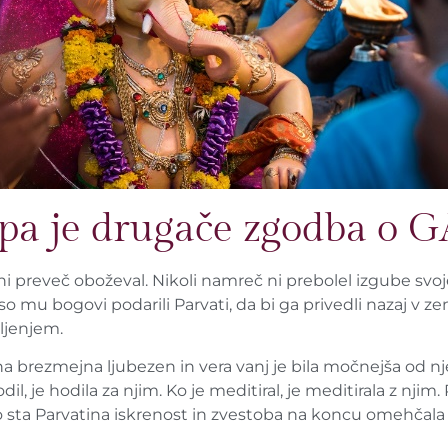
pa je drugače zgodba o
e ni preveč oboževal. Nikoli namreč ni prebolel izgube svoj
, so mu bogovi podarili Parvati, da bi ga privedli nazaj v z
ljenjem.
ena brezmejna ljubezen in vera vanj je bila močnejša od nj
l, je hodila za njim. Ko je meditiral, je meditirala z njim. 
ivo sta Parvatina iskrenost in zvestoba na koncu omehčala i