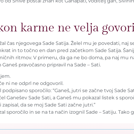
vo od Shive postal znan kot Ganapati, voditelj gan, Šivinih
kon karme ne velja govori
žal čas njegovega Sade Satija. Želel mu je povedati, naj se
enkrat in to točno en dan pred začetkom Sade Satija. Šaniju
mičnih ritmov. V primeru, da ga ne bo doma, pa naj mu na 
o Ganeš pravočasno pripravil na Sade – Sati.
ijem.
če ni ne odprl ne odgovoril.
l podpisano sporočilo: “Ganeš, jutri se začne tvoj Sade Sat
ačel Ganešev Sade Sati, a Ganeš mu pokazal listek s sporoči
 zapisal, da se moj Sade Sati začne jutri.”
l sporočilo in se na ta način izognil Sade – Satiju. Tako 