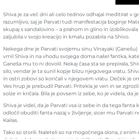
Shiva je za več dni ali celo tednov odhajal meditirat v g
razumljivo, saj je Parvati tudi manifestacija boginje Ma
skupaj s sandalovino – a prahom in glino in izoblikovala
zaljubila v svojo kreacijo in kmalu pozabila na Shivo.
Nekega dne je Parvati svojemu sinu Vinayaki (Ganešu) uk
vrnil Shiva in na vhodu svojega doma našel fantka, katere
Ganeša mu to ni dovolil. Nekaj časa sta se prepirala, Shiv
silo, vendar je ta sunil kopje blizu njegovega vratu. Shiva
in ostri zobovi so končali v njegovem vratu. Deček je omah
Ves hrup je prebudil Parvati. Pritekla je ven in se zgrozil
solze in kričala. Bila je povsem iz sebe, ko je videla, da j
Shiva je videl, da je Parvati vsa iz sebe in da tega fant
odločil obuditi fanta nazaj v življenje, sicer mu Parvat
Kailas.
Tako so storili. Naleteli so na mogočnega slona, z enim o