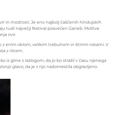
ir in modrosti. Je eno najbolj čaščenih hindujskih
baju tudi največji festival posvečen Ganeši. Molitve
ja ovir.
vo z enim oklom, velikim trebuhom in štirimi rokami. V
uša z rilcem.
o iz gline z razlogom, da jo bo stražil v času njenega
al slonjo glavo, da je z njo nadomestila obglavljeno.