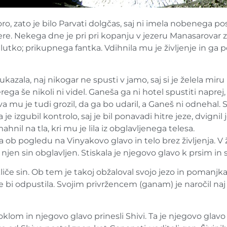
oro, zato je bilo Parvati dolgčas, saj ni imela nobenega po
tere. Nekega dne je pri pri kopanju v jezeru Manasarovar z
 lutko; prikupnega fantka. Vdihnila mu je življenje in ga 
azala, naj nikogar ne spusti v jamo, saj si je želela mir
ga še nikoli ni videl. Ganeša ga ni hotel spustiti naprej, s
a mu je tudi grozil, da ga bo udaril, a Ganeš ni odnehal. S
 je izgubil kontrolo, saj je bil ponavadi hitre jeze, dvignil 
nil na tla, kri mu je lila iz obglavljenega telesa.
a ob pogledu na Vinyakovo glavo in telo brez življenja. V ža
e njen sin obglavljen. Stiskala je njegovo glavo k prsim in si
a kliče sin. Ob tem je takoj obžaloval svojo jezo in pomanj
i ne bi odpustila. Svojim privržencem (ganam) je naročil na
klom in njegovo glavo prinesli Shivi. Ta je njegovo glavo 