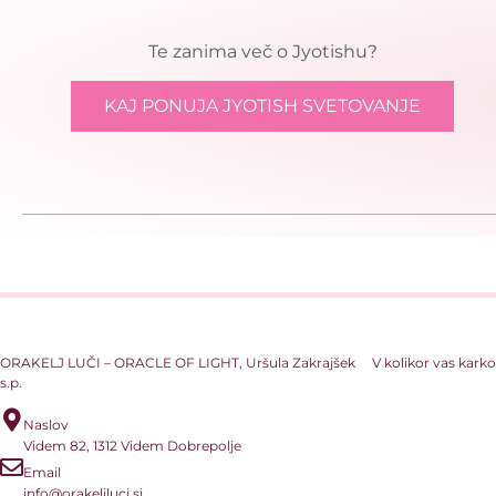
Te zanima več o Jyotishu?
KAJ PONUJA JYOTISH SVETOVANJE
ORAKELJ LUČI – ORACLE OF LIGHT, Uršula Zakrajšek
V kolikor vas karko
s.p.
Naslov
Videm 82, 1312 Videm Dobrepolje
Email
info@orakeljluci.si