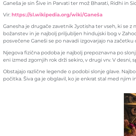
Ganeša je sin Šive in Parvati ter mož Bharati, Ridhi in 
Vir:
https://sl.wikipedia.org/wiki/Ganeša
Ganesha je drugače zavetnik Jyotisha ter vseh, ki se z 
božanstev in je najbolj priljubljen hindujski bog v Zahod
posvečene Ganeši se po navadi izgovarjajo na začetku o
Njegova fizična podoba je najbolj prepoznavna po slonji
eni izmed zgornjih rok drži sekiro, v drugi vrv. V desni, spo
Obstajajo različne legende o podobi slonje glave. Najbol
počitka. Šiva ga je obglavil, ko je enkrat stal med njim in