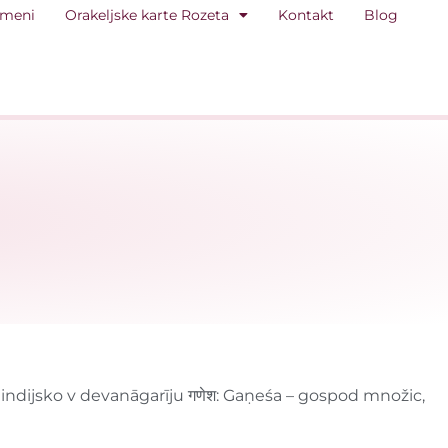
 meni
Orakeljske karte Rozeta
Kontakt
Blog
indijsko v devanāgarīju गणेश: Gaṇeśa – gospod množic,