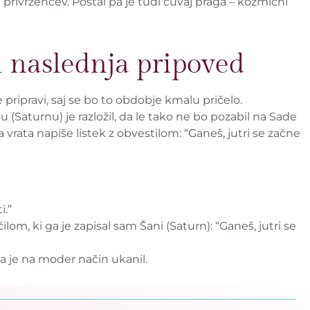
 privržencev. Postal pa je tudi čuvaj praga – kozmični
 naslednja pripoved
 pripravi, saj se bo to obdobje kmalu pričelo.
 (Saturnu) je razložil, da le tako ne bo pozabil na Sade
vrata napiše listek z obvestilom: “Ganeš, jutri se začne
i.”
lom, ki ga je zapisal sam Šani (Saturn): “Ganeš, jutri se
ga je na moder način ukanil.