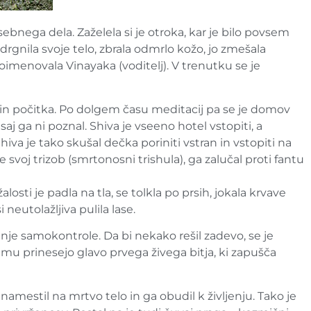
sebnega dela. Zaželela si je otroka, kar je bilo povsem
drgnila svoje telo, zbrala odmrlo kožo, jo zmešala
poimenovala Vinayaka (voditelj). V trenutku se je
u in počitka. Po dolgem času meditacij pa se je domov
aj ga ni poznal. Shiva je vseeno hotel vstopiti, a
hiva je tako skušal dečka poriniti vstran in vstopiti na
je svoj trizob (smrtonosni trishula), ga zalučal proti fantu
losti je padla na tla, se tolkla po prsih, jokala krvave
 neutolažljiva pulila lase.
kanje samokontrole. Da bi nekako rešil zadevo, se je
j mu prinesejo glavo prvega živega bitja, ki zapušča
namestil na mrtvo telo in ga obudil k življenju. Tako je