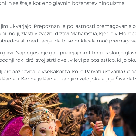
Sidhi in se šteje kot eno glavnih božanstev hinduizma.
njim ukvarjajo! Prepoznan je po lastnosti premagovanja ov
ni Indiji, zlasti v zvezni državi Maharaštra, kjer je v Mom
bredov ali meditacije, da bi se priklicala moč premagovan
 glavi. Najpogosteje ga uprizarjajo kot boga s slonjo gla
dnji roki drži svoj strti okel, v levi pa poslastico, ki jo ok
j prepoznavna je vsekakor ta, ko je Parvati ustvarila Ganeš
 Parvati. Ker pa je Parvati za njim zelo jokala, ji je Šiva d