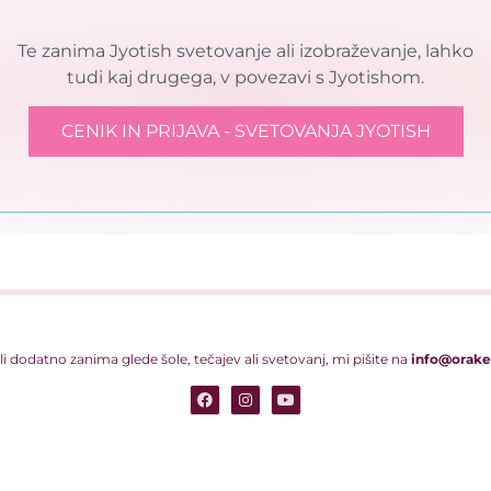
Te zanima Jyotish svetovanje ali izobraževanje, lahko
tudi kaj drugega, v povezavi s Jyotishom.
CENIK IN PRIJAVA - SVETOVANJA JYOTISH
li dodatno zanima glede šole, tečajev ali svetovanj, mi pišite na
info@orakel