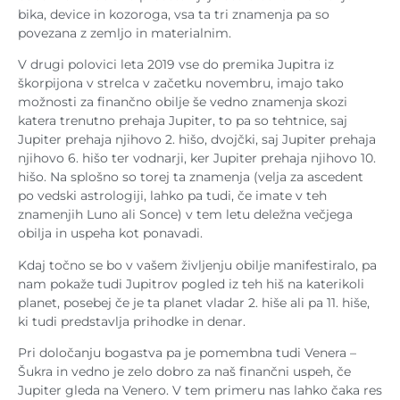
bika, device in kozoroga, vsa ta tri znamenja pa so
povezana z zemljo in materialnim.
V drugi polovici leta 2019 vse do premika Jupitra iz
škorpijona v strelca v začetku novembru, imajo tako
možnosti za finančno obilje še vedno znamenja skozi
katera trenutno prehaja Jupiter, to pa so tehtnice, saj
Jupiter prehaja njihovo 2. hišo, dvojčki, saj Jupiter prehaja
njihovo 6. hišo ter vodnarji, ker Jupiter prehaja njihovo 10.
hišo. Na splošno so torej ta znamenja (velja za ascedent
po vedski astrologiji, lahko pa tudi, če imate v teh
znamenjih Luno ali Sonce) v tem letu deležna večjega
obilja in uspeha kot ponavadi.
Kdaj točno se bo v vašem življenju obilje manifestiralo, pa
nam pokaže tudi Jupitrov pogled iz teh hiš na katerikoli
planet, posebej če je ta planet vladar 2. hiše ali pa 11. hiše,
ki tudi predstavlja prihodke in denar.
Pri določanju bogastva pa je pomembna tudi Venera –
Šukra in vedno je zelo dobro za naš finančni uspeh, če
Jupiter gleda na Venero. V tem primeru nas lahko čaka res