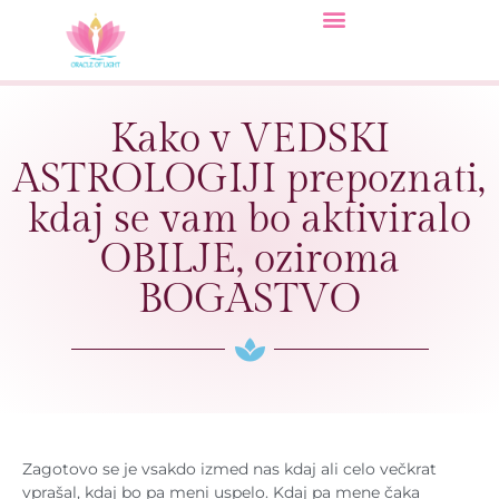
Kako v VEDSKI
ASTROLOGIJI prepoznati,
kdaj se vam bo aktiviralo
OBILJE, oziroma
BOGASTVO
Zagotovo se je vsakdo izmed nas kdaj ali celo večkrat
vprašal, kdaj bo pa meni uspelo. Kdaj pa mene čaka