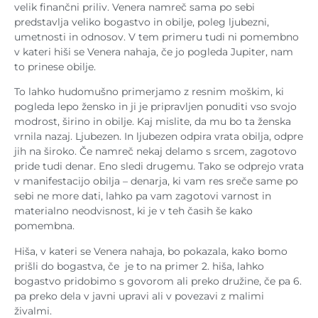
velik finančni priliv. Venera namreč sama po sebi
predstavlja veliko bogastvo in obilje, poleg ljubezni,
umetnosti in odnosov. V tem primeru tudi ni pomembno
v kateri hiši se Venera nahaja, če jo pogleda Jupiter, nam
to prinese obilje.
To lahko hudomušno primerjamo z resnim moškim, ki
pogleda lepo žensko in ji je pripravljen ponuditi vso svojo
modrost, širino in obilje. Kaj mislite, da mu bo ta ženska
vrnila nazaj. Ljubezen. In ljubezen odpira vrata obilja, odpre
jih na široko. Če namreč nekaj delamo s srcem, zagotovo
pride tudi denar. Eno sledi drugemu. Tako se odprejo vrata
v manifestacijo obilja – denarja, ki vam res sreče same po
sebi ne more dati, lahko pa vam zagotovi varnost in
materialno neodvisnost, ki je v teh časih še kako
pomembna.
Hiša, v kateri se Venera nahaja, bo pokazala, kako bomo
prišli do bogastva, če je to na primer 2. hiša, lahko
bogastvo pridobimo s govorom ali preko družine, če pa 6.
pa preko dela v javni upravi ali v povezavi z malimi
živalmi.