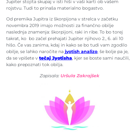
Jupiter stojita skupaj v isti hiši v vaši karti ob vašem
rojstvu. Tudi to prinaša materialno bogastvo.
Od premika Jupitra iz škorpijona v strelca v začetku
novembra 2019 imajo možnosti za finančno obilje
naslednja znamenja: škorpijoni, raki in ribe. To bo torej
takrat, ko bo začel prehajati Jupiter njihovo 2., 6. ali 10
hišo. Če vas zanima, kdaj in kako se bo tudi vam zgodilo
obilje, se lahko naročite na
jyotish analizo
, še bolje pa je,
da se vpišete v
tečaj Jyotisha
, kjer se boste sami naučili,
kako prepoznati tok obilja.
Zapisala:
Uršula Zakrajšek