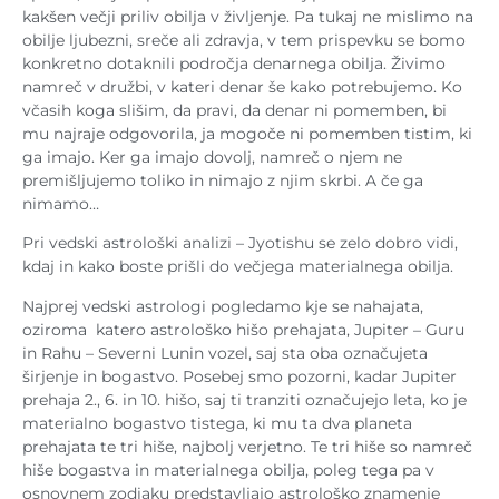
kakšen večji priliv obilja v življenje. Pa tukaj ne mislimo na
obilje ljubezni, sreče ali zdravja, v tem prispevku se bomo
konkretno dotaknili področja denarnega obilja. Živimo
namreč v družbi, v kateri denar še kako potrebujemo. Ko
včasih koga slišim, da pravi, da denar ni pomemben, bi
mu najraje odgovorila, ja mogoče ni pomemben tistim, ki
ga imajo. Ker ga imajo dovolj, namreč o njem ne
premišljujemo toliko in nimajo z njim skrbi. A če ga
nimamo…
Pri vedski astrološki analizi – Jyotishu se zelo dobro vidi,
kdaj in kako boste prišli do večjega materialnega obilja.
Najprej vedski astrologi pogledamo kje se nahajata,
oziroma katero astrološko hišo prehajata, Jupiter – Guru
in Rahu – Severni Lunin vozel, saj sta oba označujeta
širjenje in bogastvo. Posebej smo pozorni, kadar Jupiter
prehaja 2., 6. in 10. hišo, saj ti tranziti označujejo leta, ko je
materialno bogastvo tistega, ki mu ta dva planeta
prehajata te tri hiše, najbolj verjetno. Te tri hiše so namreč
hiše bogastva in materialnega obilja, poleg tega pa v
osnovnem zodiaku predstavljajo astrološko znamenje