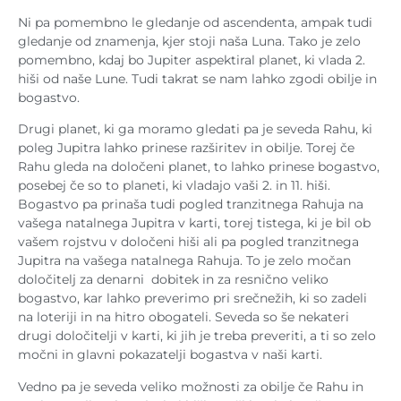
Ni pa pomembno le gledanje od ascendenta, ampak tudi
gledanje od znamenja, kjer stoji naša Luna. Tako je zelo
pomembno, kdaj bo Jupiter aspektiral planet, ki vlada 2.
hiši od naše Lune. Tudi takrat se nam lahko zgodi obilje in
bogastvo.
Drugi planet, ki ga moramo gledati pa je seveda Rahu, ki
poleg Jupitra lahko prinese razširitev in obilje. Torej če
Rahu gleda na določeni planet, to lahko prinese bogastvo,
posebej če so to planeti, ki vladajo vaši 2. in 11. hiši.
Bogastvo pa prinaša tudi pogled tranzitnega Rahuja na
vašega natalnega Jupitra v karti, torej tistega, ki je bil ob
vašem rojstvu v določeni hiši ali pa pogled tranzitnega
Jupitra na vašega natalnega Rahuja. To je zelo močan
določitelj za denarni dobitek in za resnično veliko
bogastvo, kar lahko preverimo pri srečnežih, ki so zadeli
na loteriji in na hitro obogateli. Seveda so še nekateri
drugi določitelji v karti, ki jih je treba preveriti, a ti so zelo
močni in glavni pokazatelji bogastva v naši karti.
Vedno pa je seveda veliko možnosti za obilje če Rahu in