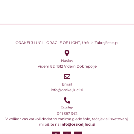
ORAKELJ LUČI – ORACLE OF LIGHT, Uršula Zakrajšek s.p.
Naslov
Videm 82, 1312 Videm Dobrepolje
Email
info@orakeljluci.si
Telefon
041 367 342
V kolikor vas karkoli dodatno zanima glede šole, tečajev ali svetovanj,
mi pišite na
info@orakeljluci.si