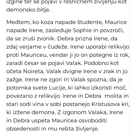
izgine ter se pojavi v resničnem življenju kot
demonsko bitje.
Medtem, ko koza napade študente, Maurice
napade Irene, zasleduje Sophie in povzroči,
da se zruši zvonik. Debra prizna Irene, da
zdaj verjame v čudeže. Irene uporabi relikvijo
proti Mauriceu, vendar ji jo on potegne iz rok,
zaradi česar se pojavi Valak. Podobno kot
očeta Noireta, Valak dvigne Irene v zrak in jo
zažge. Irene ne zgori in Valak spozna, da je
potomka svete Lucije, ki lahko izkoristi moč,
povezano z relikvijo. Irene in Debra molita in
stari sodi vina v sobi postanejo Kristusova kri,
ki izžene demona. Z izgonom Valaka, Irene
in Debra uspeta Mauricea osvoboditi
obsedenosti in mu rešita življenje.