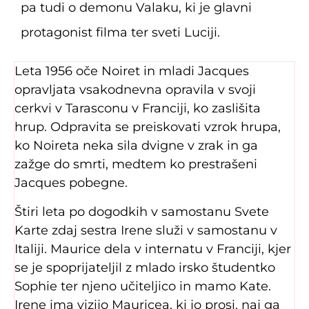
pa tudi o demonu Valaku, ki je glavni
protagonist filma ter sveti Luciji.
Leta 1956 oče Noiret in mladi Jacques
opravljata vsakodnevna opravila v svoji
cerkvi v Tarasconu v Franciji, ko zaslišita
hrup. Odpravita se preiskovati vzrok hrupa,
ko Noireta neka sila dvigne v zrak in ga
zažge do smrti, medtem ko prestrašeni
Jacques pobegne.
Štiri leta po dogodkih v samostanu Svete
Karte zdaj sestra Irene služi v samostanu v
Italiji. Maurice dela v internatu v Franciji, kjer
se je spoprijateljil z mlado irsko študentko
Sophie ter njeno učiteljico in mamo Kate.
Irene ima vizijo Mauricea, ki jo prosi, naj ga