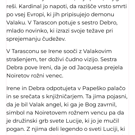
reši. Kardinal jo napoti, da razišče vrsto smrti
po vsej Evropi, ki jih pripisujejo demonu
Valaku. V Tarascon potuje s sestro Debro,
mlado novinko, ki izrazi svoje težave pri
sprejemanju čudežev.
V Tarasconu se Irene sooči z Valakovim
strašenjem, ter doživi čudno vizijo. Sestra
Debra pove Ireni, da je od Jacquesa prejela
Noiretov rožni venec.
Irene in Debra odpotujeta v Papeško palačo
in se srečata s knjižničarjem. Ta jima pojasni,
da je bil Valak angel, ki ga je Bog zavrnil,
simbol na Noiretovem rožnem vencu pa da
je družinski grb svete Lucije, ki jo je mučil
pogan. Z njima deli legendo o sveti Luciji, ki