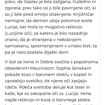
pravi, da čeprav je bila zažgana, čudežno ni
zgorela; prav tako so ji bile povrnjene oči, ki
so ji bile pred smrtjo iztaknjene. Knjižničar
namigne, da demon ubija potomce svete
Lucije, ker hoče to mogočno relikvijo
(Lucijine oči), za katero je bilo nazadnje
znano, da je shranjena v nekdanjem
samostanu, spremenjenem v vinsko klet, ta
pa je nato postala dijaški dom.
V šoli se Irene in Debra soočita s popolnoma
obsedenim Mauriceom. Sophie ženskam
pokaže kozo v barvnem steklu v kapeli in
uporabijo svetilko, da njene oči zasijejo
rdeče. Rdeča svetloba deluje kot laser in
kaže, kje so zakopane oči sv. Lucije. Irene
najde relikvijo in koza iz barvnega stekla