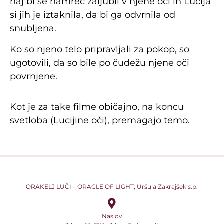
naj bi se namreč zaljubil v njene oči in Lucija
si jih je iztaknila, da bi ga odvrnila od
snubljena.
Ko so njeno telo pripravljali za pokop, so
ugotovili, da so bile po čudežu njene oči
povrnjene.
Kot je za take filme običajno, na koncu
svetloba (Lucijine oči), premagajo temo.
ORAKELJ LUČI – ORACLE OF LIGHT, Uršula Zakrajšek s.p.
Naslov