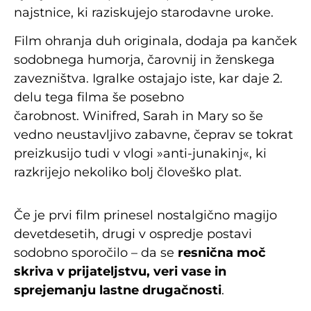
najstnice, ki raziskujejo starodavne uroke.
Film ohranja duh originala, dodaja pa kanček
sodobnega humorja, čarovnij in ženskega
zavezništva. Igralke ostajajo iste, kar daje 2.
delu tega filma še posebno
čarobnost. Winifred, Sarah in Mary so še
vedno neustavljivo zabavne, čeprav se tokrat
preizkusijo tudi v vlogi »anti-junakinj«, ki
razkrijejo nekoliko bolj človeško plat.
Če je prvi film prinesel nostalgično magijo
devetdesetih, drugi v ospredje postavi
sodobno sporočilo – da se
resnična moč
skriva v prijateljstvu, veri vase in
sprejemanju lastne drugačnosti
.