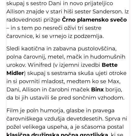
skupaj s sestro Dani in novo prijateljico
Allison znajde v stari hiši sester Sanderson. Iz
radovednosti prižge
Črno plamensko svečo
– in s tem po nesreči oživi tri sestre
čarovnice, ki se vrnejo iz podzemlja.
Sledi kaotična in zabavna pustolovščina,
polna čarovnij, metel, mačk in hudomušnih
urokov. Winifred (v izjemni izvedbi
Bette
Midler
) skupaj s sestrama skuša ujeti otroke
in si povrniti mladost, medtem ko se Max,
Dani, Allison in čarobni maček
Binx
borijo,
da bi jih ustavili še pred sončnim vzhodom.
Film je poln humorja, glasbe in pravega
čarovniškega vzdušja devetdesetih. Sprva ni
požel velikega uspeha, a je sčasoma postal
klasična družinska nočna grozljivka
, ki se