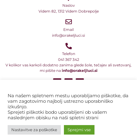
Naslov
Videm 82, 1312 Videm Dobrepolje
Email
info@orakeljluci.si
Telefon
041 367 342
V kolikor vas karkoli dodatno zanima glede šole, tečajev ali svetovanj,
mi pišite na
info@orakeljluci.si
Vsi naši teksti so avtorsko delo in so predmet avtorske zaščite ali druge
pravne oblike zaščite intelektualne lastnine. Prav tako to velja za
Na našem spletnem mestu uporabljamo piškotke, da
programe in njihova imena ter naslove. Zato ta besedila, tekste, dela
vam zagotovimo najbolj ustrezno uporabniško
besedil ali sporočil in informacij ni dovoljeno prepisovati, razmnoževati
izkušnjo.
ali kakor koli drugače razširjati v komercialne namene.
Sprejeti piškotki bodo uporabljeni ob vašem
naslednjem obisku na naši spletni strani
Pravno obvestilo
Nastavitve za poškotke
Sprejmi vse