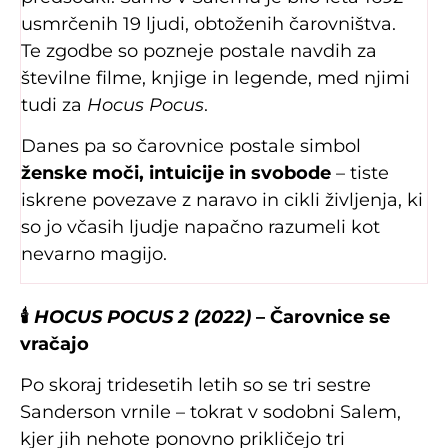
usmrčenih 19 ljudi, obtoženih čarovništva.
Te zgodbe so pozneje postale navdih za
številne filme, knjige in legende, med njimi
tudi za
Hocus Pocus
.
Danes pa so čarovnice postale simbol
ženske moči, intuicije in svobode
– tiste
iskrene povezave z naravo in cikli življenja, ki
so jo včasih ljudje napačno razumeli kot
nevarno magijo.
🕯
️
HOCUS POCUS 2 (2022)
– Čarovnice se
vračajo
Po skoraj tridesetih letih so se tri sestre
Sanderson vrnile – tokrat v sodobni Salem,
kjer jih nehote ponovno prikličejo tri