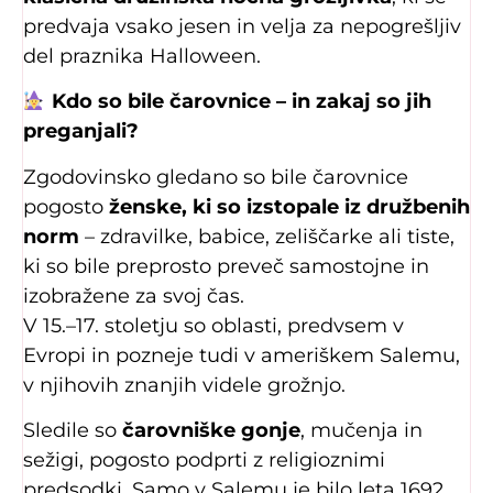
predvaja vsako jesen in velja za nepogrešljiv
del praznika Halloween.
Kdo so bile čarovnice – in zakaj so jih
preganjali?
Zgodovinsko gledano so bile čarovnice
pogosto
ženske, ki so izstopale iz družbenih
norm
– zdravilke, babice, zeliščarke ali tiste,
ki so bile preprosto preveč samostojne in
izobražene za svoj čas.
V 15.–17. stoletju so oblasti, predvsem v
Evropi in pozneje tudi v ameriškem Salemu,
v njihovih znanjih videle grožnjo.
Sledile so
čarovniške gonje
, mučenja in
sežigi, pogosto podprti z religioznimi
predsodki. Samo v Salemu je bilo leta 1692