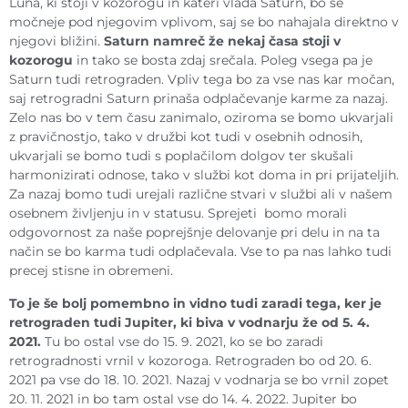
Luna, ki stoji v kozorogu in kateri vlada Saturn, bo še
močneje pod njegovim vplivom, saj se bo nahajala direktno v
njegovi bližini.
Saturn namreč že nekaj časa stoji v
kozorogu
in tako se bosta zdaj srečala. Poleg vsega pa je
Saturn tudi retrograden. Vpliv tega bo za vse nas kar močan,
saj retrogradni Saturn prinaša odplačevanje karme za nazaj.
Zelo nas bo v tem času zanimalo, oziroma se bomo ukvarjali
z pravičnostjo, tako v družbi kot tudi v osebnih odnosih,
ukvarjali se bomo tudi s poplačilom dolgov ter skušali
harmonizirati odnose, tako v službi kot doma in pri prijateljih.
Za nazaj bomo tudi urejali različne stvari v službi ali v našem
osebnem življenju in v statusu. Sprejeti bomo morali
odgovornost za naše poprejšnje delovanje pri delu in na ta
način se bo karma tudi odplačevala. Vse to pa nas lahko tudi
precej stisne in obremeni.
To je še bolj pomembno in vidno tudi zaradi tega, ker je
retrograden tudi Jupiter, ki biva v vodnarju že od
5. 4.
2021.
Tu bo ostal vse do 15. 9. 2021, ko se bo zaradi
retrogradnosti vrnil v kozoroga. Retrograden bo od 20. 6.
2021 pa vse do 18. 10. 2021. Nazaj v vodnarja se bo vrnil zopet
20. 11. 2021 in bo tam ostal vse do 14. 4. 2022. Jupiter bo