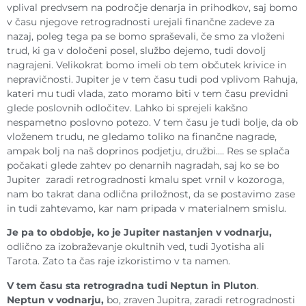
vplival predvsem na področje denarja in prihodkov, saj bomo
v času njegove retrogradnosti urejali finančne zadeve za
nazaj, poleg tega pa se bomo spraševali, če smo za vloženi
trud, ki ga v določeni posel, službo dejemo, tudi dovolj
nagrajeni. Velikokrat bomo imeli ob tem občutek krivice in
nepravičnosti. Jupiter je v tem času tudi pod vplivom Rahuja,
kateri mu tudi vlada, zato moramo biti v tem času previdni
glede poslovnih odločitev. Lahko bi sprejeli kakšno
nespametno poslovno potezo. V tem času je tudi bolje, da ob
vloženem trudu, ne gledamo toliko na finančne nagrade,
ampak bolj na naš doprinos podjetju, družbi…. Res se splača
počakati glede zahtev po denarnih nagradah, saj ko se bo
Jupiter zaradi retrogradnosti kmalu spet vrnil v kozoroga,
nam bo takrat dana odlična priložnost, da se postavimo zase
in tudi zahtevamo, kar nam pripada v materialnem smislu.
Je pa to obdobje, ko je Jupiter nastanjen v vodnarju,
odlično za izobraževanje okultnih ved, tudi Jyotisha ali
Tarota. Zato ta čas raje izkoristimo v ta namen.
V tem času sta retrogradna tudi Neptun in Pluton
.
Neptun v vodnarju,
bo, zraven Jupitra, zaradi retrogradnosti