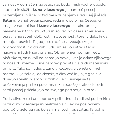
varnost v domačem zavetju, nas bodo misli vodile k poslu,
statusu in službi.
Luna v kozorogu
je namreč precej
prizemljena in išče potrditve v zunanjem svetu, saj ji vlada
Saturn,
planet organizacije, reda in discipline. Osebe, ki
imajo v natalni karti
Luno v kozorogu
so tako precej
naravnane k trdni strukturi in so večino časa usmerjene v
opravljanje svojih dolžnosti in obveznosti, torej v delo, ki ga
morajo opraviti. Ti ljudje se močno zavedajo svoje
odgovornosti do drugih ljudi, jim želijo ustreči ter so
naravnani tudi k servisiranju. Obremenjeni so namreč z
občutkom, da nikoli ne naredijo dovolj, kar je odraz njihovega
odnosa do mame. Luna namreč predstavlja tudi materinski
princip. Tako so ljudje, z Luno v kozorogu verjetno imeli
mamo, ki je želela, da dosežejo čim več in jih je gnala v
dosego številnih, ambicioznih ciljev. Kasneje se ta
pričakovanja pri teh posameznikih odražajo tako, da tudi
sami precej pričakujejo od svojega partnerja in otrok.
Pod vplivom te Lune bomo v prihodnosti tudi vsi pod nekim
pritiskom doseganja in realiziranja ciljev na poslovnem
področju, zelo pa nas bo zanimal tudi naš status. Ta polna