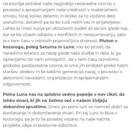
na površje potiskal naše najgloblje nezavedne vzorce, v
povezavi s sprejemanjem naše vrednosti v materialnem
smislu, torej koliko delamo in koliko za to vloženo delo
zaslužimo, dotaknil pa se bo tudi naših vez in prijateljstev.
Lahko bi imeli iluzije pri določenih ljudeh ali pa oni glede nas,
kar se bo včasih odrazilo v konfliktih in nerazumevanju, zato
je v tem času v odnosih priporočljiva strpnost.
Pluton v
kozorogu, poleg Saturna in Lune
, nas bo prisilil, da
naredimo bilanco za nazaj glede naše službe in dela, ki ga
opravljamo ter nam omogočil, da v tem času razrešimo
globoke, podzavestne vzorce, ki smo jih pridobili preko naših
staršev, dedkov in še kakšno generacijo nazaj, v povezavi s
delovnimi navadami, organizacijo in sprejemanjem
odgovornosti.
Polna Luna nas na splošno vedno popelje v nov cikel, da
lahko stvari, ki jih ne želimo več v našem življeju
dokončno spustimo.
Dnevi po polni luni so namreč dobri za
končevanje in dokončevanje stvari. Pri tej Luni, ki biva v
kozorogu, pa je to še posebej vezano na naše načrte,
projekte, ideje in poslovne odločitve.