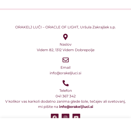
ORAKELJ LUČI – ORACLE OF LIGHT, Uršula Zakrajšek s.p.
Naslov
Videm 82, 1312 Videm Dobrepolje
Email
info@orakeljluci.si
Telefon
041 367 342
V kolikor vas karkoli dodatno zanima glede šole, tečajev ali svetovanj,
mi pišite na
info@orakeljluci.si
Vsi naši teksti so avtorsko delo in so predmet avtorske zaščite ali druge
pravne oblike zaščite intelektualne lastnine. Prav tako to velja za