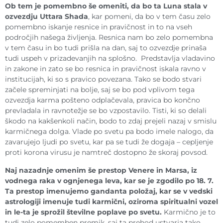
Ob tem je pomembno še omeniti, da bo ta Luna stala v
ozvezdju Uttara Shada
, kar pomeni, da bo v tem času zelo
pomembno iskanje resnice in pravičnost in to na vseh
področjih našega življenja. Resnica nam bo zelo pomembna
v tem času in bo tudi prišla na dan, saj to ozvezdje prinaša
tudi uspeh v prizadevanjih na splošno. Predstavlja vladavino
in zakone in zato se bo resnica in pravičnost iskala ravno v
institucijah, ki so s pravico povezana. Tako se bodo stvari
začele spreminjati na bolje, saj se bo pod vplivom tega
ozvezdja karma pošteno odplačevala, pravica bo končno
prevladala in ravnotežje se bo vzpostavilo. Tisti, ki so delali
škodo na kakšenkoli način, bodo to zdaj prejeli nazaj v smislu
karmičnega dolga. Vlade po svetu pa bodo imele nalogo, da
zavarujejo ljudi po svetu, kar pa se tudi že dogaja – cepljenje
proti korona virusu je namtreč dostopno že skoraj povsod.
Naj nazadnje omenim še prestop Venere in Marsa, iz
vodnega raka v ognjenega leva, kar se je zgodilo po 18. 7.
Ta prestop imenujemo gandanta položaj, kar se v vedski
astrologiji imenuje tudi karmični, oziroma spiritualni vozel
in le-ta je sprožil številne poplave po svetu.
Karmično je to
tudi zelo pomemben premik, saj ta prehod ustvarja tako