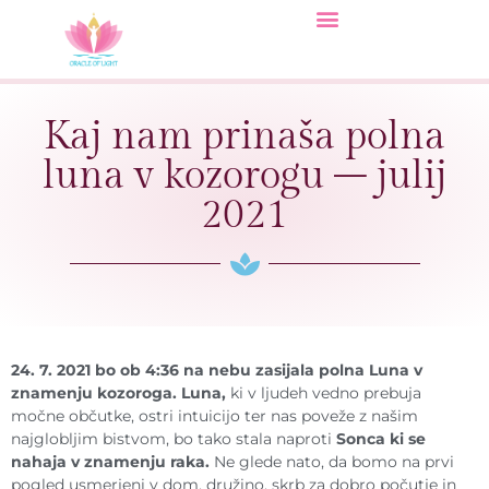
Kaj nam prinaša polna
luna v kozorogu – julij
2021
24. 7. 2021 bo ob 4:36 na nebu zasijala polna Luna v
znamenju kozoroga. Luna,
ki v ljudeh vedno prebuja
močne občutke, ostri intuicijo ter nas poveže z našim
najglobljim bistvom, bo tako stala naproti
Sonca ki se
nahaja v znamenju raka.
Ne glede nato, da bomo na prvi
pogled usmerjeni v dom, družino, skrb za dobro počutje in