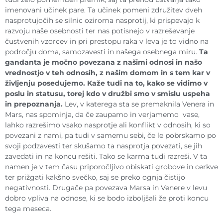
imenovani učinek pare. Ta učinek pomeni združitev dveh
nasprotujočih se silnic oziroma nasprotij, ki prispevajo k
razvoju naše osebnosti ter nas potisnejo v razreševanje
čustvenih vzorcev in pri prestopu raka v leva je to vidno na
področju doma, samozavesti in našega osebnega miru.
Ta
gandanta je močno povezana z našimi odnosi in našo
vrednostjo v teh odnosih, z našim domom in s tem kar v
življenju posedujemo. Kaže tudi na to, kako se vidimo v
poslu in statusu, torej kdo v družbi smo v smislu uspeha
in prepoznanja.
Lev, v katerega sta se premaknila Venera in
Mars, nas spominja, da če zaupamo in verjamemo vase,
lahko razrešimo vsako nasprotje ali konflikt v odnosih, ki so
povezani z nami, pa tudi v samemu sebi, če le pobrskamo po
svoji podzavesti ter skušamo ta nasprotja povezati, se jih
zavedati in na koncu rešiti. Tako se karma tudi razreši. V ta
namen je v tem času priporočljivo obiskati grobove in cerkve
ter prižgati kakšno svečko, saj se preko ognja čistijo
negativnosti. Drugače pa povezava Marsa in Venere v levu
dobro vpliva na odnose, ki se bodo izboljšali že proti koncu
tega meseca.