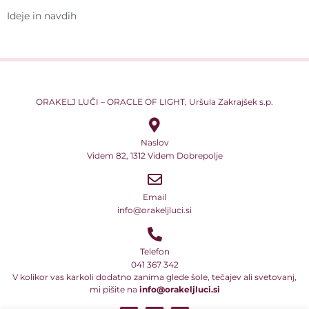
Ideje in navdih
ORAKELJ LUČI – ORACLE OF LIGHT, Uršula Zakrajšek s.p.
Naslov
Videm 82, 1312 Videm Dobrepolje
Email
info@orakeljluci.si
Telefon
041 367 342
V kolikor vas karkoli dodatno zanima glede šole, tečajev ali svetovanj,
mi pišite na
info@orakeljluci.si