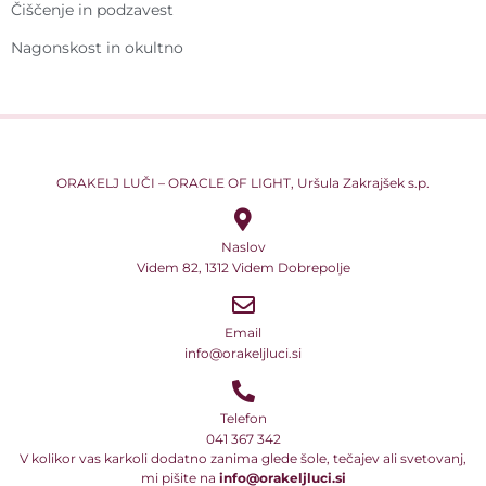
Čiščenje in podzavest
Nagonskost in okultno
ORAKELJ LUČI – ORACLE OF LIGHT, Uršula Zakrajšek s.p.
Naslov
Videm 82, 1312 Videm Dobrepolje
Email
info@orakeljluci.si
Telefon
041 367 342
V kolikor vas karkoli dodatno zanima glede šole, tečajev ali svetovanj,
mi pišite na
info@orakeljluci.si