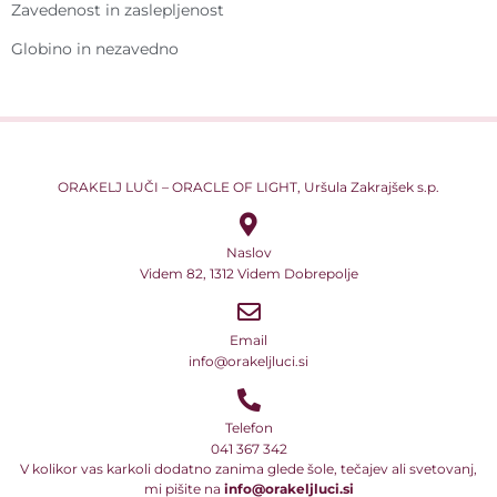
Zavedenost in zaslepljenost
Globino in nezavedno
ORAKELJ LUČI – ORACLE OF LIGHT, Uršula Zakrajšek s.p.
Naslov
Videm 82, 1312 Videm Dobrepolje
Email
info@orakeljluci.si
Telefon
041 367 342
V kolikor vas karkoli dodatno zanima glede šole, tečajev ali svetovanj,
mi pišite na
info@orakeljluci.si