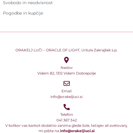
Svobodo in neodvisnost
Pogodbe in kupčije
ORAKELJ LUČI – ORACLE OF LIGHT, Uršula Zakrajšek s.p.
Naslov
Videm 82, 1312 Videm Dobrepolje
Email
info@orakeljluci.si
Telefon
041 367 342
V kolikor vas karkoli dodatno zanima glede šole, tečajev ali svetovanj,
mi pišite na
info@orakeljluci.si