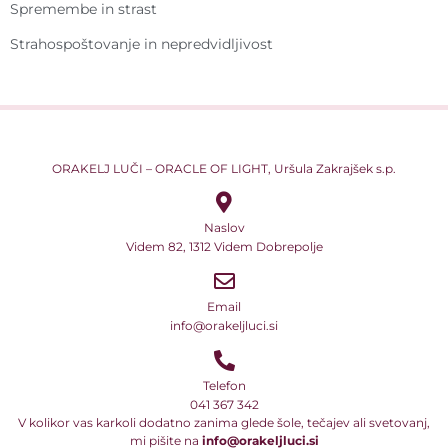
Spremembe in strast
Strahospoštovanje in nepredvidljivost
ORAKELJ LUČI – ORACLE OF LIGHT, Uršula Zakrajšek s.p.
Naslov
Videm 82, 1312 Videm Dobrepolje
Email
info@orakeljluci.si
Telefon
041 367 342
V kolikor vas karkoli dodatno zanima glede šole, tečajev ali svetovanj,
mi pišite na
info@orakeljluci.si