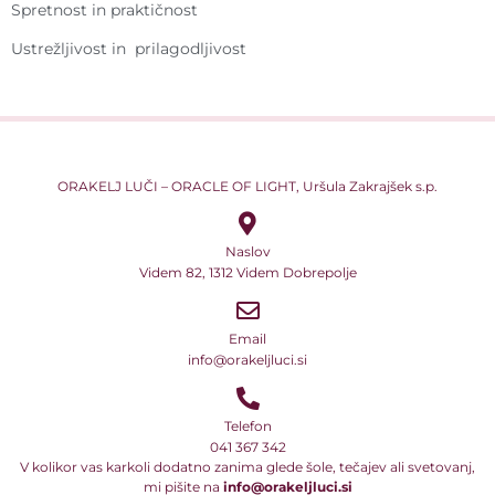
Spretnost in praktičnost
Ustrežljivost in prilagodljivost
ORAKELJ LUČI – ORACLE OF LIGHT, Uršula Zakrajšek s.p.
Naslov
Videm 82, 1312 Videm Dobrepolje
Email
info@orakeljluci.si
Telefon
041 367 342
V kolikor vas karkoli dodatno zanima glede šole, tečajev ali svetovanj,
mi pišite na
info@orakeljluci.si