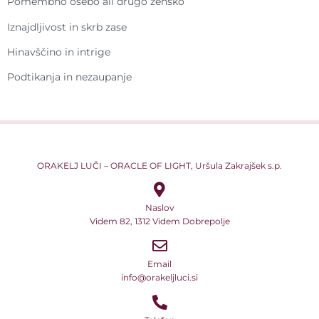
Pomembno osebo ali drugo žensko
Iznajdljivost in skrb zase
Hinavščino in intrige
Podtikanja in nezaupanje
ORAKELJ LUČI – ORACLE OF LIGHT, Uršula Zakrajšek s.p.
Naslov
Videm 82, 1312 Videm Dobrepolje
Email
info@orakeljluci.si