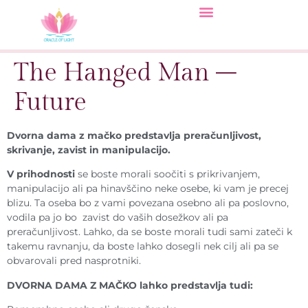
The Hanged Man –
Future
Dvorna dama z mačko predstavlja preračunljivost,
skrivanje, zavist in manipulacijo.
V prihodnosti
se boste morali soočiti s prikrivanjem,
manipulacijo ali pa hinavščino neke osebe, ki vam je precej
blizu. Ta oseba bo z vami povezana osebno ali pa poslovno,
vodila pa jo bo zavist do vaših dosežkov ali pa
preračunljivost. Lahko, da se boste morali tudi sami zateči k
takemu ravnanju, da boste lahko dosegli nek cilj ali pa se
obvarovali pred nasprotniki.
DVORNA DAMA Z MAČKO lahko predstavlja tudi: