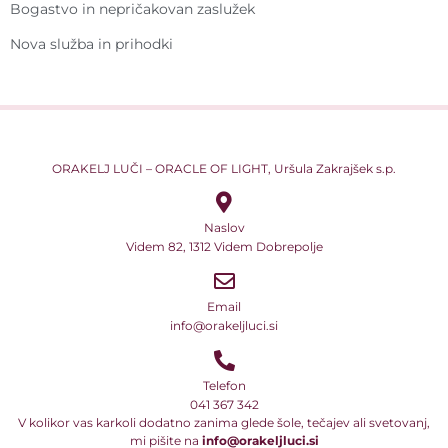
Bogastvo in nepričakovan zaslužek
Nova služba in prihodki
ORAKELJ LUČI – ORACLE OF LIGHT, Uršula Zakrajšek s.p.
Naslov
Videm 82, 1312 Videm Dobrepolje
Email
info@orakeljluci.si
Telefon
041 367 342
V kolikor vas karkoli dodatno zanima glede šole, tečajev ali svetovanj,
mi pišite na
info@orakeljluci.si