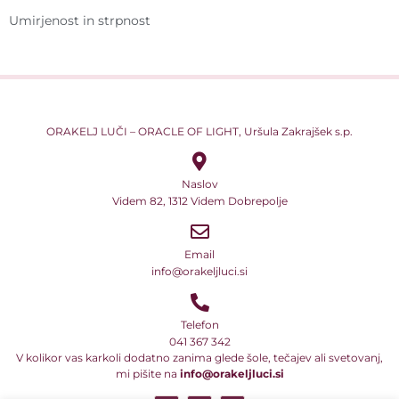
Umirjenost in strpnost
ORAKELJ LUČI – ORACLE OF LIGHT, Uršula Zakrajšek s.p.
Naslov
Videm 82, 1312 Videm Dobrepolje
Email
info@orakeljluci.si
Telefon
041 367 342
V kolikor vas karkoli dodatno zanima glede šole, tečajev ali svetovanj,
mi pišite na
info@orakeljluci.si