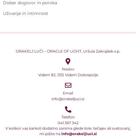
Dober dogovor in poroka
Uživanje in intimnost
ORAKELJ LUČI – ORACLE OF LIGHT, Uršula Zakrajšek s.p.
Naslov
Videm 82, 1312 Videm Dobrepolje
Email
info@orakeljluci.si
Telefon
041 367 342
V kolikor vas karkoli dodatno zanima glede šole, tečajev ali svetovanj,
mi pišite na
info@orakeljluci.si