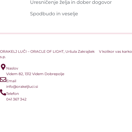
Uresničenje želja in dober dogovor
Spodbudo in veselje
ORAKELJ LUČI – ORACLE OF LIGHT, Uršula Zakrajšek
V kolikor vas karko
s.p.
Naslov
Videm 82, 1312 Videm Dobrepolje
Email
info@orakeljluci.si
Telefon
041 367 342