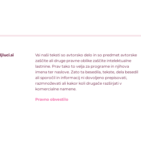
jluci.si
Vsi naši teksti so avtorsko delo in so predmet avtorske
zaščite ali druge pravne oblike zaščite intelektualne
lastnine. Prav tako to velja za programe in njihova
imena ter naslove. Zato ta besedila, tekste, dela besedil
ali sporočil in informacij ni dovoljeno prepisovati,
razmnoževati ali kakor koli drugače razširjati v
komercialne namene.
Pravno obvestilo