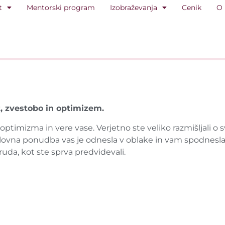
t
Mentorski program
Izobraževanja
Cenik
O
t, zvestobo in optimizem.
 optimizma in vere vase. Verjetno ste veliko razmišljali o svo
lovna ponudba vas je odnesla v oblake in vam spodnesla t
truda, kot ste sprva predvidevali.