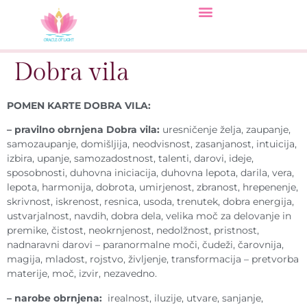
Dobra vila
POMEN KARTE DOBRA VILA:
– pravilno obrnjena Dobra vila:
uresničenje želja, zaupanje,
samozaupanje, domišljija, neodvisnost, zasanjanost, intuicija,
izbira, upanje, samozadostnost, talenti, darovi, ideje,
sposobnosti, duhovna iniciacija, duhovna lepota, darila, vera,
lepota, harmonija, dobrota, umirjenost, zbranost, hrepenenje,
skrivnost, iskrenost, resnica, usoda, trenutek, dobra energija,
ustvarjalnost, navdih, dobra dela, velika moč za delovanje in
premike, čistost, neokrnjenost, nedolžnost, pristnost,
nadnaravni darovi – paranormalne moči, čudeži, čarovnija,
magija, mladost, rojstvo, življenje, transformacija – pretvorba
materije, moč, izvir, nezavedno.
– narobe obrnjena:
irealnost, iluzije, utvare, sanjanje,