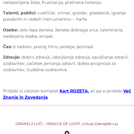
neizpolnjene želje, frustracija, pretirana hotenja.
Talenti, poklici:
cvetličar, vrtnar, gozdar, glasbenik, igranje
posebnih in redkih instrumentov – harfa.
Osebe:
zelo lepa ženska, ženska dobrega srca, talentirana,
nadarjena oseba, empat.
Čas:
6 tednov, precej hitro, poletje, pomlad.
Zdravje:
dobro zdravje, izboljšanje zdravja, opuščanje zdravil,
ozdravitev, začetek jemanja zdravil, dobra prognoza za
ozdravitev, čudežne ozdravitve.
Pridobi si celoten komplet
Kart ROZETA,
ali pa si pridobi
Več
Znanja in Zavedanja
.
ORAKELJ LUČI – ORACLE OF LIGHT, Uršula Zakrajšek s.p.