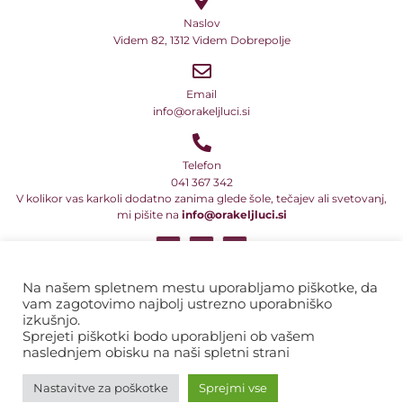
Naslov
Videm 82, 1312 Videm Dobrepolje
Email
info@orakeljluci.si
Telefon
041 367 342
V kolikor vas karkoli dodatno zanima glede šole, tečajev ali svetovanj,
mi pišite na
info@orakeljluci.si
Vsi naši teksti so avtorsko delo in so predmet avtorske zaščite ali druge
pravne oblike zaščite intelektualne lastnine. Prav tako to velja za
Na našem spletnem mestu uporabljamo piškotke, da
programe in njihova imena ter naslove. Zato ta besedila, tekste, dela
vam zagotovimo najbolj ustrezno uporabniško
besedil ali sporočil in informacij ni dovoljeno prepisovati, razmnoževati
izkušnjo.
ali kakor koli drugače razširjati v komercialne namene.
Sprejeti piškotki bodo uporabljeni ob vašem
naslednjem obisku na naši spletni strani
Pravno obvestilo
Nastavitve za poškotke
Sprejmi vse